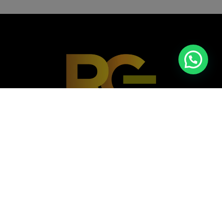
Casa nº A 072B - Vivendas do Kilamba,
Município do Belas, Angola