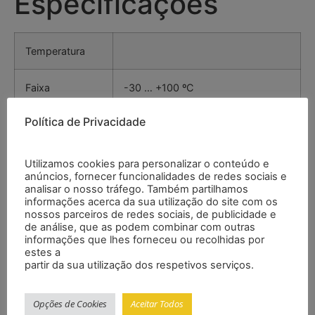
Especificações
Temperatura
Faixa
-30 … +100 ºC
Política de Privacidade
Resolução
0,1 ºC
Precisão
±1,0 °C(-30 … -19,9 °C)
Utilizamos cookies para personalizar o conteúdo e
anúncios, fornecer funcionalidades de redes sociais e
analisar o nosso tráfego. Também partilhamos
±0,5 °C (-20 … +60 °C)
informações acerca da sua utilização do site com os
nossos parceiros de redes sociais, de publicidade e
de análise, que as podem combinar com outras
±1,0 °C (+60 … +100 °C)
informações que lhes forneceu ou recolhidas por
estes a
partir da sua utilização dos respetivos serviços.
Humidade
Opções de Cookies
Aceitar Todos
relativa