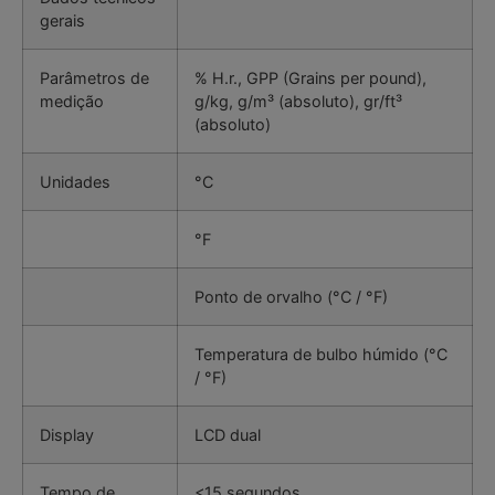
gerais
Parâmetros de
% H.r., GPP (Grains per pound),
medição
g/kg, g/m³ (absoluto), gr/ft³
(absoluto)
Unidades
°C
°F
Ponto de orvalho (°C / °F)
Temperatura de bulbo húmido (°C
/ °F)
Display
LCD dual
Tempo de
<15 segundos