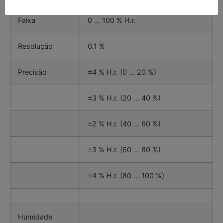
Faixa
0 … 100 % H.r.
Resolução
0,1 %
Precisão
±4 % H.r. (0 … 20 %)
±3 % H.r. (20 … 40 %)
±2 % H.r. (40 … 60 %)
±3 % H.r. (60 … 80 %)
±4 % H.r. (80 … 100 %)
Humidade