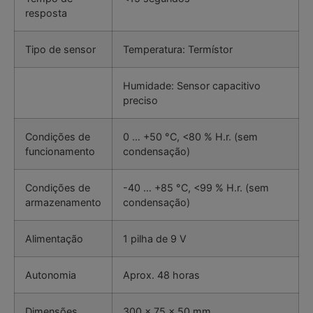
resposta
Tipo de sensor
Temperatura: Termístor
Humidade: Sensor capacitivo
preciso
Condições de
0 … +50 °C, <80 % H.r. (sem
funcionamento
condensação)
Condições de
-40 … +85 °C, <99 % H.r. (sem
armazenamento
condensação)
Alimentação
1 pilha de 9 V
Autonomia
Aprox. 48 horas
Dimensões
300 x 75 x 50 mm