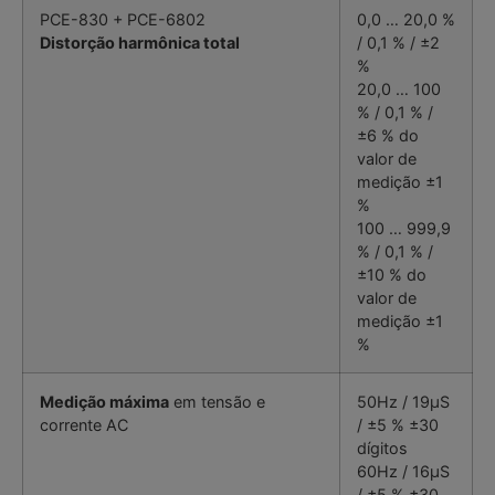
PCE-830 + PCE-6802
0,0 … 20,0 %
Distorção harmônica total
/ 0,1 % / ±2
%
20,0 … 100
% / 0,1 % /
±6 % do
valor de
medição ±1
%
100 … 999,9
% / 0,1 % /
±10 % do
valor de
medição ±1
%
Medição máxima
em tensão e
50Hz / 19µS
corrente AC
/ ±5 % ±30
dígitos
60Hz / 16µS
/ ±5 % ±30