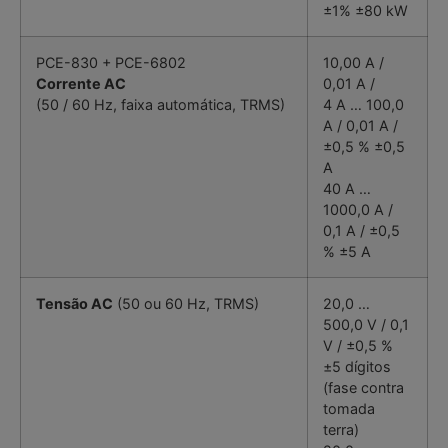
±1% ±80 kW
PCE-830 + PCE-6802
10,00 A /
Corrente AC
0,01 A /
(50 / 60 Hz, faixa automática, TRMS)
4 A … 100,0
A / 0,01 A /
±0,5 % ±0,5
A
40 A …
1000,0 A /
0,1 A / ±0,5
% ±5 A
Tensão AC
(50 ou 60 Hz, TRMS)
20,0 …
500,0 V / 0,1
V / ±0,5 %
±5 dígitos
(fase contra
tomada
terra)