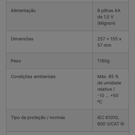
Alimentação
8 pilhas AA
de 1,5 V
(Mignon)
Dimensões
257 x 155 x
57 mm
Peso
1160g
Condições ambientais
Máx. 85 %
de umidade
relativa /
-10 … +50
ºC
Tipo de proteção / normas
IEC 61010,
600 V/CAT III