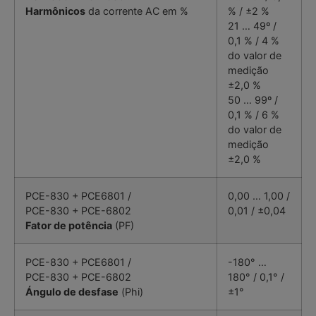
Harmônicos
da corrente AC em %
% / ±2 %
21 … 49º /
0,1 % / 4 %
do valor de
medição
±2,0 %
50 … 99º /
0,1 % / 6 %
do valor de
medição
±2,0 %
PCE-830 + PCE6801 /
0,00 … 1,00 /
PCE-830 + PCE-6802
0,01 / ±0,04
Fator de potência
(PF)
PCE-830 + PCE6801 /
-180° …
PCE-830 + PCE-6802
180° / 0,1° /
Ángulo de desfase
(Phi)
±1°