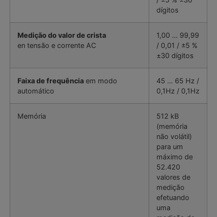
dígitos
Medição do valor de crista
1,00 … 99,99
en tensão e corrente AC
/ 0,01 / ±5 %
±30 dígitos
Faixa de frequência
em modo
45 … 65 Hz /
automático
0,1Hz / 0,1Hz
Memória
512 kB
(memória
não volátil)
para um
máximo de
52.420
valores de
medição
efetuando
uma