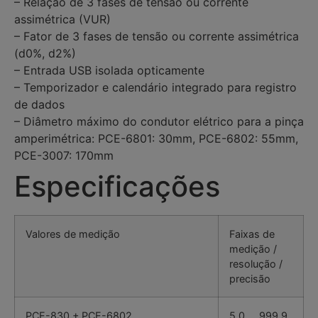
– Relação de 3 fases de tensão ou corrente
assimétrica (VUR)
– Fator de 3 fases de tensão ou corrente assimétrica
(d0%, d2%)
– Entrada USB isolada opticamente
– Temporizador e calendário integrado para registro
de dados
– Diâmetro máximo do condutor elétrico para a pinça
amperimétrica: PCE-6801: 30mm, PCE-6802: 55mm,
PCE-3007: 170mm
Especificações
Valores de medição
Faixas de
medição /
resolução /
precisão
PCE-830 + PCE-6802
5,0 … 999,9