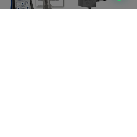
Acelerômetro PCE-VM 20-ICA
Acelerômetro PCE-PVS 30
incl. certificado de calibração
ISO
Ler mais
Ler mais