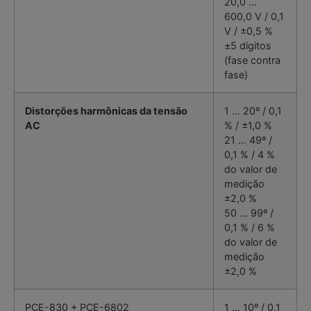
20,0 …
600,0 V / 0,1
V / ±0,5 %
±5 dígitos
(fase contra
fase)
Distorções harmônicas da tensão
1 … 20º / 0,1
AC
% / ±1,0 %
21 … 49º /
0,1 % / 4 %
do valor de
medição
±2,0 %
50 … 99º /
0,1 % / 6 %
do valor de
medição
±2,0 %
PCE-830 + PCE-6802
1 … 10º / 0,1