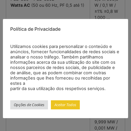
Watts AC
(50 ou 60 Hz, PF 0,5 até 1)
W / 0,1 W /
±1% ±0,8 W
1,000 …
9,999 kW /
Política de Privacidade
0,001 kW /
±1% ±8 W
10,00 …
Utilizamos cookies para personalizar o conteúdo e
99,99 kW /
anúncios, fornecer funcionalidades de redes sociais e
0,01 kW /
analisar o nosso tráfego. Também partilhamos
±1% ±80 W
informações acerca da sua utilização do site com os
100,0 …
nossos parceiros de redes sociais, de publicidade e
de análise, que as podem combinar com outras
999,9 kW /
informações que lhes forneceu ou recolhidas por
0,1 kW / ±1%
estes a
±0,8 kW
partir da sua utilização dos respetivos serviços.
1000 …
9999 kW / 1
kW / ±1% ±8
Opções de Cookies
Aceitar Todos
kW
0,000 …
9,999 MW /
0,001 MW /