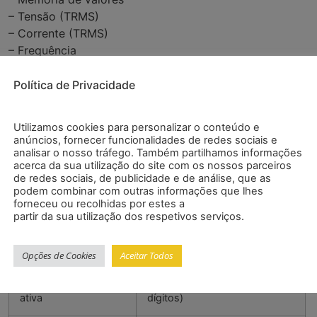
– Tensão (TRMS)
– Corrente (TRMS)
– Frequência
– Registrador de dados de 99 valores visualizáveis na
tela
Política de Privacidade
– Valores mínimo, máximo e Data Hold
Especificações
Utilizamos cookies para personalizar o conteúdo e
anúncios, fornecer funcionalidades de redes sociais e
analisar o nosso tráfego. Também partilhamos informações
acerca da sua utilização do site com os nossos parceiros
de redes sociais, de publicidade e de análise, que as
Tensão (AC/TRMS, 50
100 / 400 / 750 V; ±(1,2 % + 5
podem combinar com outras informações que lhes
… 200 Hz)
dígitos)
forneceu ou recolhidas por estes a
partir da sua utilização dos respetivos serviços.
Corrente (AC/TRMS,
40 / 100 / 400 / 1000 A / ±
50 … 200 Hz)
(2,0 % + 5 dígitos)
Opções de Cookies
Aceitar Todos
Medição de potência
4 … 750 kW, ± (3,0 % + 5
ativa
dígitos)