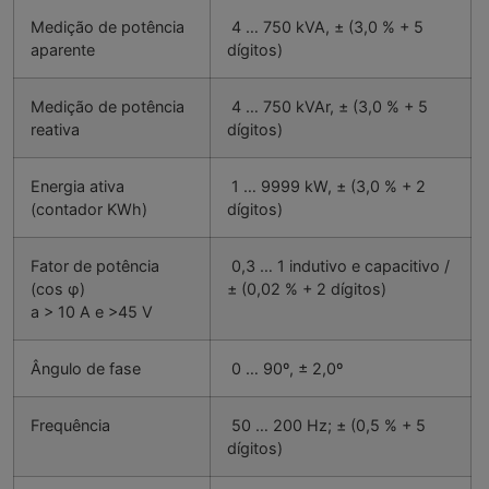
Medição de potência
4 … 750 kVA, ± (3,0 % + 5
aparente
dígitos)
Medição de potência
4 … 750 kVAr, ± (3,0 % + 5
reativa
dígitos)
Energia ativa
1 … 9999 kW, ± (3,0 % + 2
(contador KWh)
dígitos)
Fator de potência
0,3 … 1 indutivo e capacitivo /
(cos φ)
± (0,02 % + 2 dígitos)
a > 10 A e >45 V
Ângulo de fase
0 … 90º, ± 2,0º
Frequência
50 … 200 Hz; ± (0,5 % + 5
dígitos)