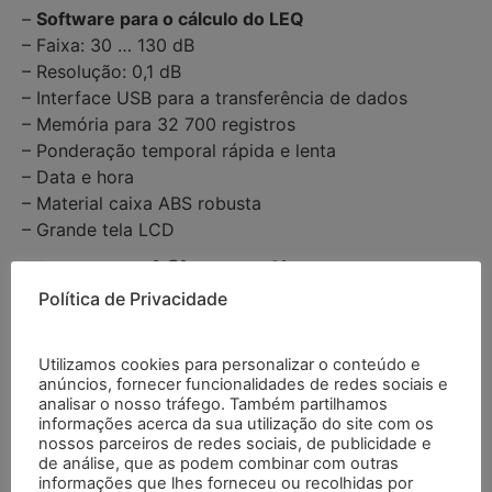
–
Software para o cálculo do LEQ
– Faixa: 30 … 130 dB
– Resolução: 0,1 dB
– Interface USB para a transferência de dados
– Memória para 32 700 registros
– Ponderação temporal rápida e lenta
– Data e hora
– Material caixa ABS robusta
– Grande tela LCD
Especificações
Política de Privacidade
Faixas
Low 30 … 80 dB
Utilizamos cookies para personalizar o conteúdo e
Medium 50 … 100 dB
anúncios, fornecer funcionalidades de redes sociais e
High 80 … 130 dB
analisar o nosso tráfego. Também partilhamos
Auto 30 … 130 dB
informações acerca da sua utilização do site com os
nossos parceiros de redes sociais, de publicidade e
de análise, que as podem combinar com outras
Faixa dinâmica
50 dB
informações que lhes forneceu ou recolhidas por