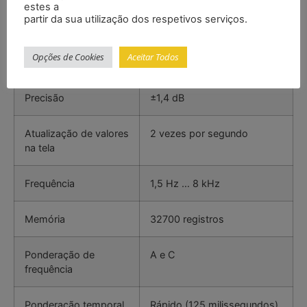
estes a
partir da sua utilização dos respetivos serviços.
Display
LCD de 4 dígitos
Opções de Cookies
Aceitar Todos
Resolução
0,1 dB
Precisão
±1,4 dB
Atualização de valores
2 vezes por segundo
na tela
Frequência
1,5 Hz … 8 kHz
Memória
32700 registros
Ponderação de
A e C
frequência
Ponderação temporal
Rápido (125 milissegundos)