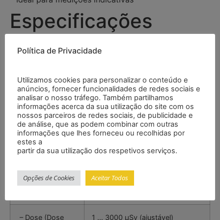
Especificações
Política de Privacidade
Faixa
0,05 µSv … 50 mSv
Resolução
0,01 µSv
Utilizamos cookies para personalizar o conteúdo e
anúncios, fornecer funcionalidades de redes sociais e
analisar o nosso tráfego. Também partilhamos
Precisão
-17 % … +25 % baseado em 137
informações acerca da sua utilização do site com os
nossos parceiros de redes sociais, de publicidade e
Cs γ
de análise, que as podem combinar com outras
informações que lhes forneceu ou recolhidas por
Sensor
Tubo contador Geiger-Müller
estes a
partir da sua utilização dos respetivos serviços.
Alarme
Óptico / Acústico
Opções de Cookies
Aceitar Todos
Limite de alarme
– Dose (Dose
1 … 3000 µSv (ajustável)