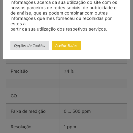
Especificações
informações acerca da sua utilização do site com os
nossos parceiros de redes sociais, de publicidade e
de análise, que as podem combinar com outras
informações que lhes forneceu ou recolhidas por
estes a
Umidade relativa
partir da sua utilização dos respetivos serviços.
Faixa de medição
20 … 85 %
Opções de Cookies
Aceitar Todos
Resolução
1 %
Precisão
±4 %
CO
Faixa de medição
0 … 500 ppm
Resolução
1 ppm