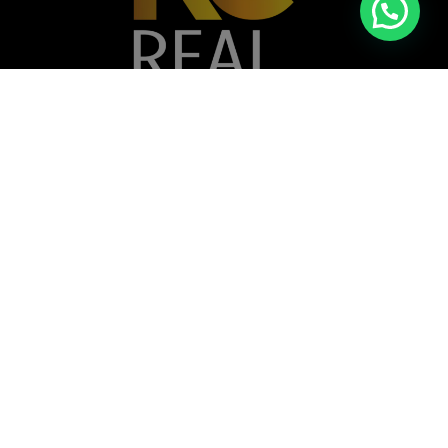
Casa nº A 072B - Vivendas do Kilamba,
Município do Belas, Angola
+244 935 377 782
+244 924 607 078
info@realconcept.co.ao
Siga-nos nas redes!