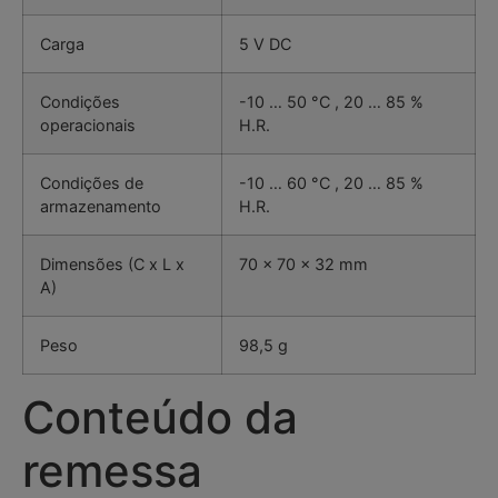
Carga
5 V DC
Condições
-10 … 50 °C , 20 … 85 %
operacionais
H.R.
Condições de
-10 … 60 °C , 20 … 85 %
armazenamento
H.R.
Dimensões (C x L x
70 x 70 x 32 mm
A)
Peso
98,5 g
Conteúdo da
remessa