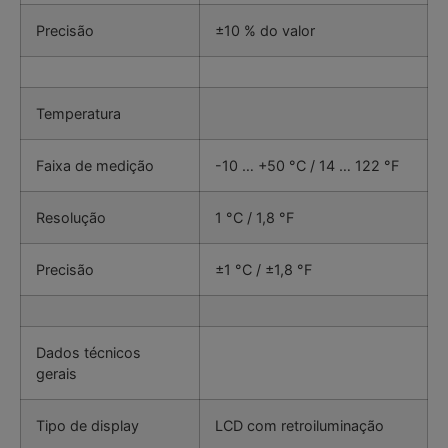
Precisão
±10 % do valor
Temperatura
Faixa de medição
-10 … +50 °C / 14 … 122 °F
Resolução
1 °C / 1,8 °F
Precisão
±1 °C / ±1,8 °F
Dados técnicos
gerais
Tipo de display
LCD com retroiluminação