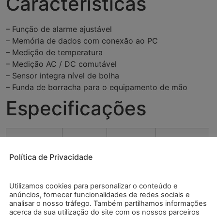
Características
– Função de alarme ajustável
– Memória de dados com conexão ao PC
– Medição de temperatura
– Medição AC / DC comutável
– Sensor integra nível de bolha
– Funda de borracha para o equipamento de mão
Especificações
Função
Faixa
Resolução
Precisão
Política de Privacidade
DC Militesla
300.00
0,01 mT
±(4 % + 10
mT
dígitos)
Utilizamos cookies para personalizar o conteúdo e
anúncios, fornecer funcionalidades de redes sociais e
2000.0
0,1 mT
±(4 % + 10
analisar o nosso tráfego. Também partilhamos informações
mT
dígitos)
acerca da sua utilização do site com os nossos parceiros