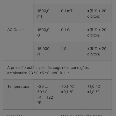
1500,0
0,1 mT
±(5 % + 20
mT
dígitos)
AC Gauss
1500,0
0,1 G
±(5 % + 20
G
dígitos)
15.000
1 G
±(5 % + 20
G
dígitos)
A precisão está sujeita às seguintes condições
ambientais: 23 °C ±5 °C, <80 % H.r.
Temperatura
-20 …
±0,1 °C
±1,0 °C
50 °C
±0,1 °F
±1,8 °F
-4 … 122
°F