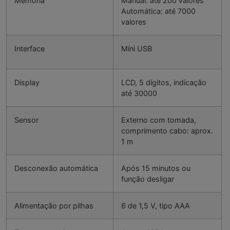
Memória
Manual: até 200 valores
Automática: até 7000
valores
Interface
Míni USB
Display
LCD, 5 dígitos, indicação
até 30000
Sensor
Externo com tomada,
comprimento cabo: aprox.
1 m
Desconexão automática
Após 15 minutos ou
função desligar
Alimentação por pilhas
6 de 1,5 V, tipo AAA