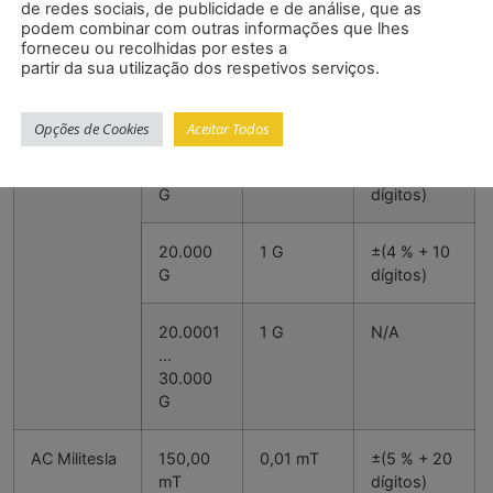
de redes sociais, de publicidade e de análise, que as
podem combinar com outras informações que lhes
2000,1
0,1 mT
N/A
forneceu ou recolhidas por estes a
partir da sua utilização dos respetivos serviços.
…
3000,0
mT
Opções de Cookies
Aceitar Todos
DC Gauss
3000,0
0,1 G
±(4 % + 10
G
dígitos)
20.000
1 G
±(4 % + 10
G
dígitos)
20.0001
1 G
N/A
…
30.000
G
AC Militesla
150,00
0,01 mT
±(5 % + 20
mT
dígitos)