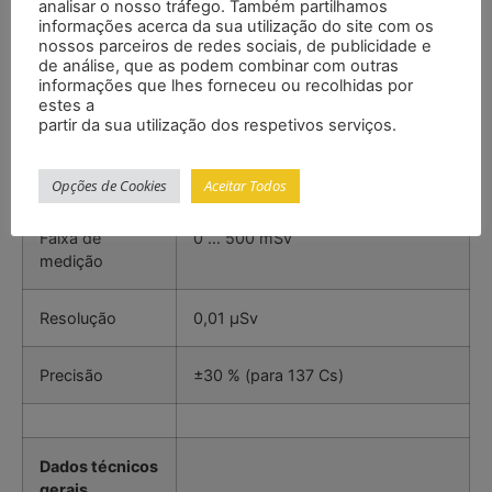
analisar o nosso tráfego. Também partilhamos
informações acerca da sua utilização do site com os
Resolução
0,01 µSv/h
nossos parceiros de redes sociais, de publicidade e
de análise, que as podem combinar com outras
informações que lhes forneceu ou recolhidas por
Precisão
±30 % (para 137 Cs)
estes a
partir da sua utilização dos respetivos serviços.
Radiação
Opções de Cookies
Aceitar Todos
Faixa de
0 … 500 mSv
medição
Resolução
0,01 µSv
Precisão
±30 % (para 137 Cs)
Dados técnicos
gerais