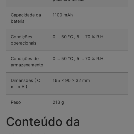
Capacidade da
1100 mAh
bateria
Condições
0 … 50 °C , 5 … 70 % R.H.
operacionais
Condições de
0 … 50 °C , 5 … 70 % R.H.
armazenamento
Dimensões ( C
165 x 90 x 32 mm
x L x A )
Peso
213 g
Conteúdo da