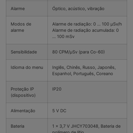
Alarme
Óptico, acústico, vibração
Modos de
Alarme de radiação: 0 … 100 µSv/h
alarme
Alarme de radiação acumulada: 0
… 100 mSv
Sensibilidade
80 CPM/µSv (para Co-60)
Idioma do menu
Inglês, Chinês, Russo, Japonês,
Espanhol, Português, Coreano
Proteção IP
IP20
(dispositivo)
Alimentação
5 V DC
Bateria
1 x 3,7 V JHCY703048, Bateria de
polímero de lítio