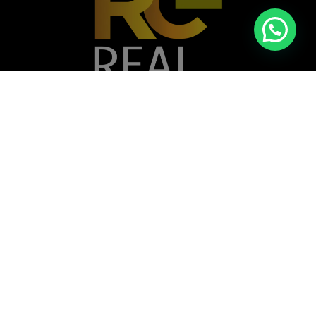
Casa nº A 072B - Vivendas do Kilamba,
Município do Belas, Angola
+244 935 377 782
+244 924 607 078
info@realconcept.co.ao