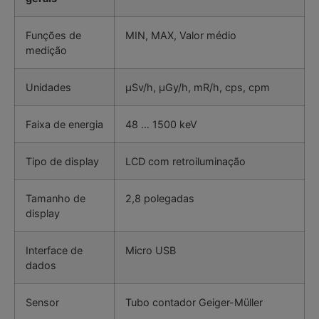
Funções de
MIN, MAX, Valor médio
medição
Unidades
μSv/h, μGy/h, mR/h, cps, cpm
Faixa de energia
48 … 1500 keV
Tipo de display
LCD com retroiluminação
Tamanho de
2,8 polegadas
display
Interface de
Micro USB
dados
Sensor
Tubo contador Geiger-Müller