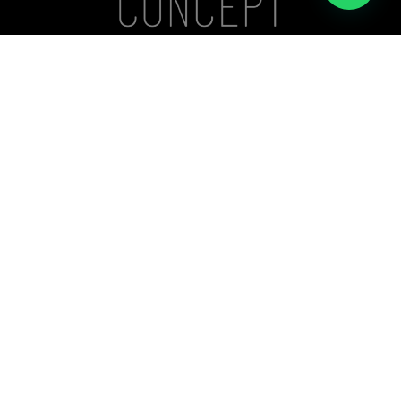
Casa nº A 072B - Vivendas do Kilamba,
Município do Belas, Angola
+244 935 377 782
+244 924 607 078
info@realconcept.co.ao
Siga-nos nas redes!