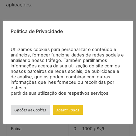
aplicações.
Características
Política de Privacidade
– Radiação beta, gama e raios X
Utilizamos cookies para personalizar o conteúdo e
– Sensibilidade de 80 CPM /μSw/h (para Co-60)
anúncios, fornecer funcionalidades de redes sociais e
– Alarme acústico e por vibração
analisar o nosso tráfego. Também partilhamos
– Valores limite: 0,2 μSv/h … 10 μSv/h
informações acerca da sua utilização do site com os
nossos parceiros de redes sociais, de publicidade e
– Sensor: Tubo contador Geiger-Müller
de análise, que as podem combinar com outras
– Desligamento automático
informações que lhes forneceu ou recolhidas por
estes a
Especificações
partir da sua utilização dos respetivos serviços.
Opções de Cookies
Aceitar Todos
Radiação
Faixa
0 … 1000 µSv/h