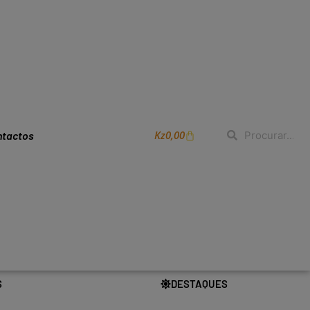
Kz
0,00
ntactos
S
DESTAQUES