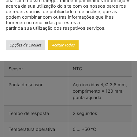
analisar o nosso tráfego. Também partilhamos informações
acerca da sua utilização do site com os nossos parceiros
de redes sociais, de publicidade e de análise, que as
podem combinar com outras informações que lhes
Intervalo de medição
-40 … +250 °C
forneceu ou recolhidas por estes a
partir da sua utilização dos respetivos serviços.
Resolução
0,1 °C
Opções de Cookies
Aceitar Todos
Precisão
±1,5 °C ±2 ºC
Sensor
NTC
Ponta do sensor
Aço inoxidável, Ø 3,8 mm,
comprimento = 120 mm,
ponta aguada
Tempo de resposta
2 segundos
Temperatura operativa
0 … +50 ºC