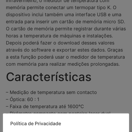
infravermelho, o medidor de temperatura com
memória permite conectar um termopar tipo K. O
dispositivo inclui também uma interface USB e uma
entrada para inserir um cartão de memória micro SD.
O cartão de memória permite registrar durante várias
horas a temperatura de máquinas e instalações.
Depois poderá fazer o download desses valores
através do software e exportar estes dados. Graças
a esta função poderá usar o medidor de temperatura
com memória para realizar medições prolongadas.
Características
– Medição de temperatura sem contacto
– Óptica: 60 : 1
– Faixa de temperatura até 1600°C
– Pirómetro compacto com ponteiro laser dual
– Ponteiro laser dual indica o diâmetro do ponto de
Política de Privacidade
medição