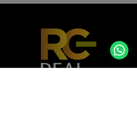
Casa nº A 072B - Vivendas do Kilamba,
Município do Belas, Angola