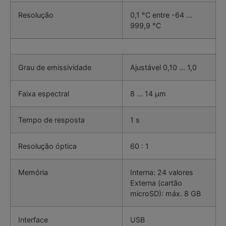
Resolução
0,1 °C entre -64 …
999,9 °C
Grau de emissividade
Ajustável 0,10 … 1,0
Faixa espectral
8 … 14 µm
Tempo de resposta
1 s
Resolução óptica
60 : 1
Memória
Interna: 24 valores
Externa (cartão
microSD): máx. 8 GB
Interface
USB