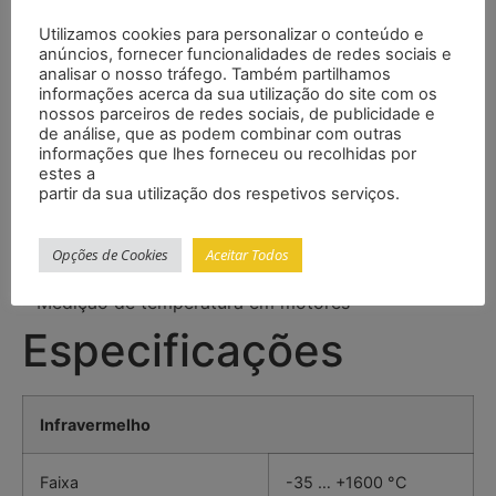
– Ajuste do grau de emissividade
Utilizamos cookies para personalizar o conteúdo e
– Display LCD retroiluminado
anúncios, fornecer funcionalidades de redes sociais e
– Função de alarme
analisar o nosso tráfego. Também partilhamos
– Inclui certificado de calibração ISO
informações acerca da sua utilização do site com os
nossos parceiros de redes sociais, de publicidade e
Campos de uso típicos
de análise, que as podem combinar com outras
– Controle de alimentos
informações que lhes forneceu ou recolhidas por
– Verificações de higiene
estes a
partir da sua utilização dos respetivos serviços.
– Construção de estradas
– Controle de quadros de distribuição
– Técnicas de calefação e climatização
Opções de Cookies
Aceitar Todos
– Controle na produção
– Medição de temperatura em motores
Especificações
Infravermelho
Faixa
-35 … +1600 °C