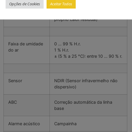
Opções de Cookies
Aceitar Todos
Precisão
± 1 °C (pode influenciar seu
próprio calor residual)
Faixa de umidade
0 … 99 % H.r.
do ar
1 % H.r.
± (5 % a 25 °C): entre 10 … 90 % r.
Sensor
NDIR (Sensor infravermelho não
dispersivo)
ABC
Correção automática da linha
base
Alarme acústico
Campainha