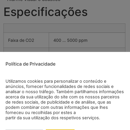
Especificações
Faixa de CO2
400 … 5000 ppm
Resolução
1 ppm
Política de Privacidade
Precisão
± (5% + 50 ppm) entre 400 …
2000 ppm e uma pressão
Utilizamos cookies para personalizar o conteúdo e
atmosférica de 1
anúncios, fornecer funcionalidades de redes sociais e
analisar o nosso tráfego. Também partilhamos informações
acerca da sua utilização do site com os nossos parceiros
de redes sociais, de publicidade e de análise, que as
Faixa de
-10,0 … 50,0 °C
podem combinar com outras informações que lhes
forneceu ou recolhidas por estes a
temperatura
partir da sua utilização dos respetivos serviços.
Resolução
0,1 °C