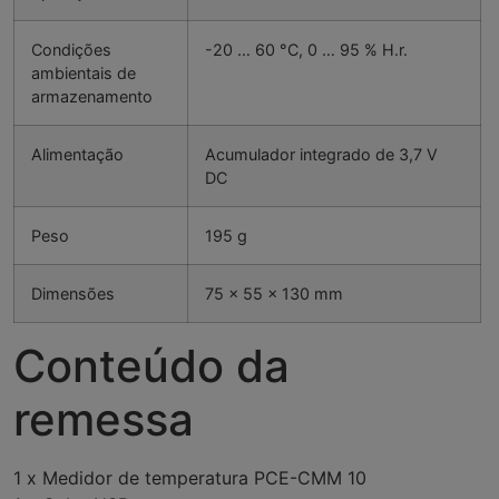
Condições
-20 … 60 °C, 0 … 95 % H.r.
ambientais de
armazenamento
Alimentação
Acumulador integrado de 3,7 V
DC
Peso
195 g
Dimensões
75 x 55 x 130 mm
Conteúdo da
remessa
1 x Medidor de temperatura PCE-CMM 10