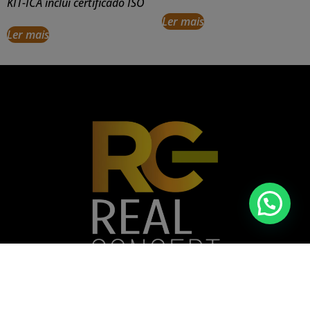
KIT-ICA inclui certificado ISO
Ler mais
Ler mais