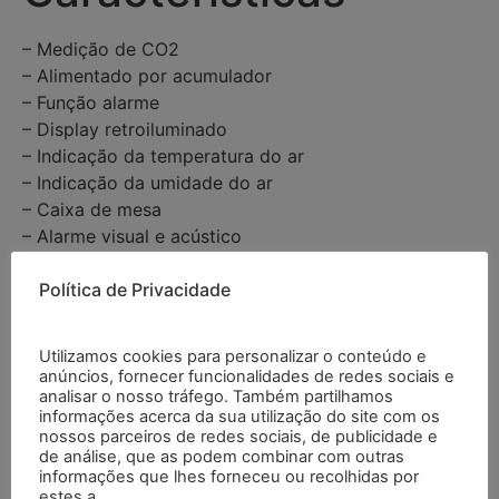
– Medição de CO2
– Alimentado por acumulador
– Função alarme
– Display retroiluminado
– Indicação da temperatura do ar
– Indicação da umidade do ar
– Caixa de mesa
– Alarme visual e acústico
– Inclui certificado de calibração ISO
Política de Privacidade
Especificações
Utilizamos cookies para personalizar o conteúdo e
anúncios, fornecer funcionalidades de redes sociais e
analisar o nosso tráfego. Também partilhamos
informações acerca da sua utilização do site com os
Faixa de CO2
400 … 5000 ppm
nossos parceiros de redes sociais, de publicidade e
de análise, que as podem combinar com outras
informações que lhes forneceu ou recolhidas por
Resolução
1 ppm
estes a