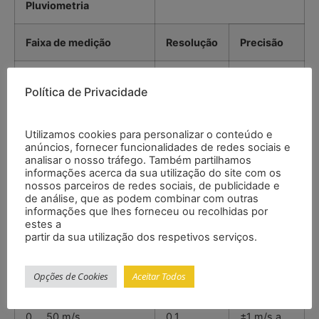
Pluviometria
Faixa de medição
Resolução
Precisão
0 … 9999 mm
0,3 mm a
±6 %
Política de Privacidade
<1000 mm
1 mm a
Utilizamos cookies para personalizar o conteúdo e
>1000 mm
anúncios, fornecer funcionalidades de redes sociais e
analisar o nosso tráfego. Também partilhamos
informações acerca da sua utilização do site com os
nossos parceiros de redes sociais, de publicidade e
de análise, que as podem combinar com outras
Função de medição
informações que lhes forneceu ou recolhidas por
estes a
partir da sua utilização dos respetivos serviços.
Velocidade do vento
Opções de Cookies
Aceitar Todos
Faixa de medição
Resolução
Precisão
0 … 50 m/s
0,1
±1 m/s a