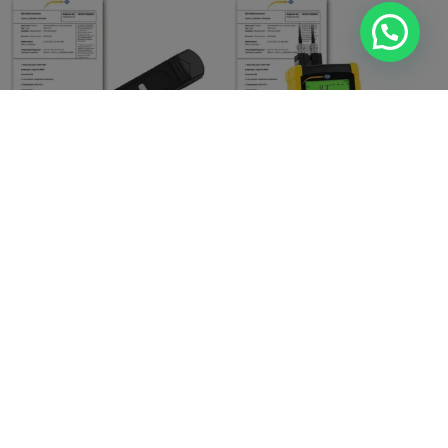
Acelerômetro PCE-VT
Acelerômetro PCE-VM 5000-
1100M-ICA Inclui certificado
KIT-ICA inclui certificado ISO
de calibração ISO
Ler mais
Ler mais