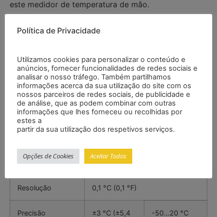
este medidor de temperatura de mão.
Características
Política de Privacidade
– Faixa: -50 … 500 °C
Utilizamos cookies para personalizar o conteúdo e
– Rápida cota de medição de 2 Hz
anúncios, fornecer funcionalidades de redes sociais e
– Anel de iluminação LED branco e azul
analisar o nosso tráfego. Também partilhamos
– Óptica 12:1
informações acerca da sua utilização do site com os
nossos parceiros de redes sociais, de publicidade e
– Ponteiro laser circular
de análise, que as podem combinar com outras
– Certificado de calibração ISO
informações que lhes forneceu ou recolhidas por
estes a
Especificações
partir da sua utilização dos respetivos serviços.
Opções de Cookies
Aceitar Todos
Faixa
-50 … 500 °C (-58 … 932 °F)
Resolução
0,1 °C (0,1 °F)
Precisão
±3 °C (±5,4
-50…20 °C