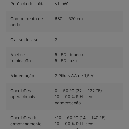
Potência de saída
<1 mW
Comprimento de
630 … 670 nm
onda
Classe de laser
2
Anel de
5 LEDs brancos
iluminação
5 LEDs azuis
Alimentação
2 Pilhas AA de 1,5 V
Condições
0 … 50 °C (32 … 122 °F)
operacionais
10 … 90 % R.H. sem
condensação
Condições de
-10 … 60 °C (14 … 140 °F)
armazenamento
10 … 90 % R.H. sem