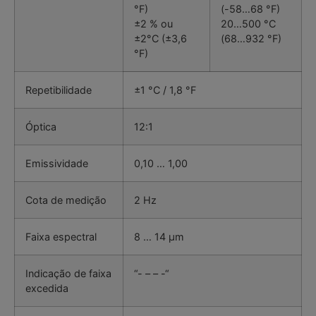
°F)
(-58…68 °F)
±2 % ou
20…500 °C
±2°C (±3,6
(68…932 °F)
°F)
Repetibilidade
±1 °C / 1,8 °F
Óptica
12:1
Emissividade
0,10 … 1,00
Cota de medição
2 Hz
Faixa espectral
8 … 14 µm
Indicação de faixa
“- – – -“
excedida