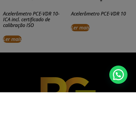
Acelerômetro PCE-VDR 10-
Acelerômetro PCE-VDR 10
ICA incl. certificado de
calibração ISO
Ler mais
Ler mais