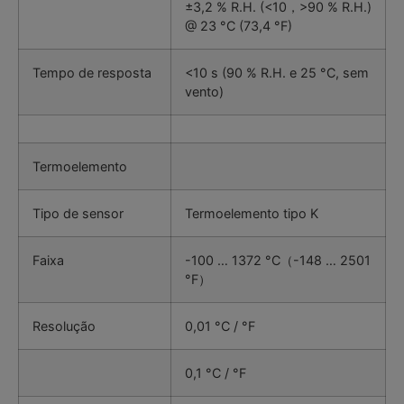
±3,2 % R.H. (<10，>90 % R.H.)
@ 23 °C (73,4 °F)
Tempo de resposta
<10 s (90 % R.H. e 25 °C, sem
vento)
Termoelemento
Tipo de sensor
Termoelemento tipo K
Faixa
-100 … 1372 °C（-148 … 2501
°F）
Resolução
0,01 °C / °F
0,1 °C / °F