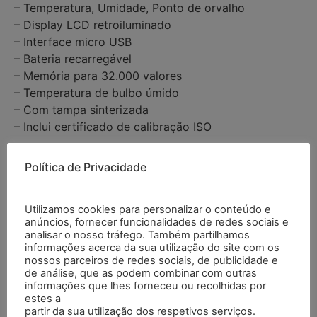
– Temperatura, Umidade, Ponto de orvalho
– Display LCD retroiluminado
– Interface micro USB
– Bateria recarregável
– Memória para 32.000 valores
– Temperatura de bulbo úmido
– Com tampa sinterizada
– Inclui certificado de calibração ISO
Especificações
Política de Privacidade
Temperatura do ar
Utilizamos cookies para personalizar o conteúdo e
anúncios, fornecer funcionalidades de redes sociais e
analisar o nosso tráfego. Também partilhamos
Faixa
-20 … 60 °C（-4 … 140 °F）
informações acerca da sua utilização do site com os
nossos parceiros de redes sociais, de publicidade e
de análise, que as podem combinar com outras
Resolução
0,01 °C / °F
informações que lhes forneceu ou recolhidas por
estes a
partir da sua utilização dos respetivos serviços.
Precisão
±0,5 °C @ 0 … 45 °C, ±1,0 °C