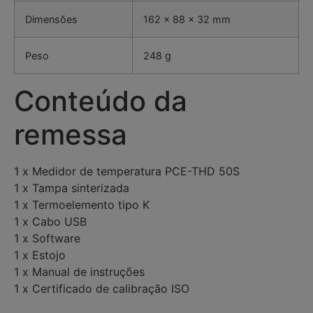
Dimensões
162 x 88 x 32 mm
Peso
248 g
Conteúdo da
remessa
1 x Medidor de temperatura PCE-THD 50S
1 x Tampa sinterizada
1 x Termoelemento tipo K
1 x Cabo USB
1 x Software
1 x Estojo
1 x Manual de instruções
1 x Certificado de calibração ISO