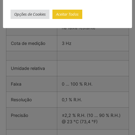
na faixa restante
Opções de Cookies
Aceitar Todos
±1,0 °F @ 32 … 113 °F, ±2,0 °F
na faixa restante
Cota de medição
3 Hz
Umidade relativa
Faixa
0 … 100 % R.H.
Resolução
0,1 % R.H.
Precisão
±2,2 % R.H. (10 … 90 % R.H.)
@ 23 °C (73,4 °F)