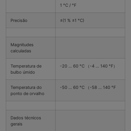
1 °C / °F
Precisão
±(1 % ±1 °C)
Magnitudes
calculadas
Temperatura de
-20 … 60 °C （-4 … 140 °F）
bulbo úmido
Temperatura do
-50 … 60 °C （-58 … 140 °F
ponto de orvalho
Dados técnicos
gerais