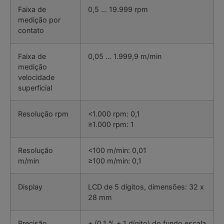
Faixa de
0,5 … 19.999 rpm
medição por
contato
Faixa de
0,05 … 1.999,9 m/min
medição
velocidade
superficial
Resolução rpm
<1.000 rpm: 0,1
≥1.000 rpm: 1
Resolução
<100 m/min: 0,01
m/min
≥100 m/min: 0,1
Display
LCD de 5 dígitos, dimensões: 32 x
28 mm
Precisão
± (0,1 % + 1 dígito) do fundo escala