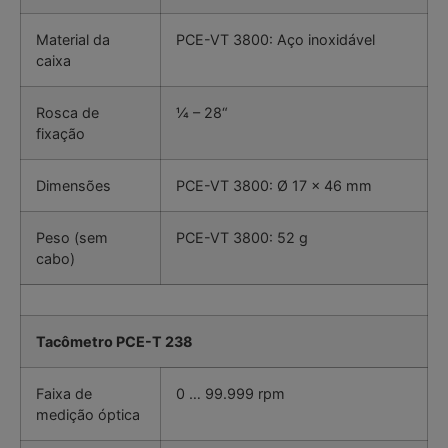
Material da
PCE-VT 3800: Aço inoxidável
caixa
Rosca de
¼ – 28“
fixação
Dimensões
PCE-VT 3800: Ø 17 x 46 mm
Peso (sem
PCE-VT 3800: 52 g
cabo)
Tacômetro PCE-T 238
Faixa de
0 … 99.999 rpm
medição óptica