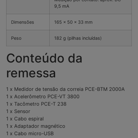
9,5 mA
Dimensões
165 x 50 x 33 mm
Peso
182 g (pilhas incluídas)
Conteúdo da
remessa
1 x Medidor de tensão da correia PCE-BTM 2000A
1 x Acelerômetro PCE-VT 3800
1 x Tacômetro PCE-T 238
1 x Sensor
1 x Cabo espiral
1 x Adaptador magnético
1 x Cabo micro-USB