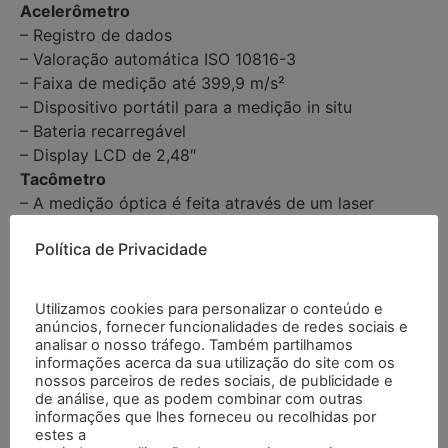
Acelerômetro
– Registro de dados
– Valoração automática ISO 10816-3
– Faixa de medição até 399,9 m/s²
– Dispositivo portátil para a medição in situ
– Bateria recarregável
– Display LCD de 2,48″
Tacômetro
– A medição óptica é feita através de um laser
– A medição por contato é feita através de uma roda
Política de Privacidade
em m/min
– Caixa de plástico robusta ABS
– Inclui diferentes tipos de ponta emborrachada
Utilizamos cookies para personalizar o conteúdo e
(forma cônica e circular)
anúncios, fornecer funcionalidades de redes sociais e
analisar o nosso tráfego. Também partilhamos
– Verificação das revoluções em lugares de difícil
informações acerca da sua utilização do site com os
acesso
nossos parceiros de redes sociais, de publicidade e
– Mede em ambos os sentidos de rotação
de análise, que as podem combinar com outras
informações que lhes forneceu ou recolhidas por
– Mede também m/min
estes a