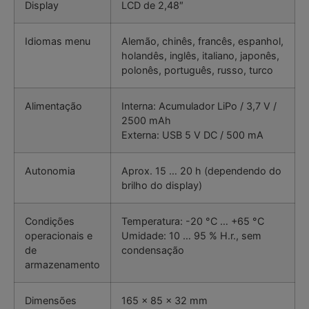
Display
LCD de 2,48″
Idiomas menu
Alemão, chinês, francês, espanhol,
holandês, inglês, italiano, japonês,
polonês, português, russo, turco
Alimentação
Interna: Acumulador LiPo / 3,7 V /
2500 mAh
Externa: USB 5 V DC / 500 mA
Autonomia
Aprox. 15 … 20 h (dependendo do
brilho do display)
Condições
Temperatura: -20 °C … +65 °C
operacionais e
Umidade: 10 … 95 % H.r., sem
de
condensação
armazenamento
Dimensões
165 x 85 x 32 mm