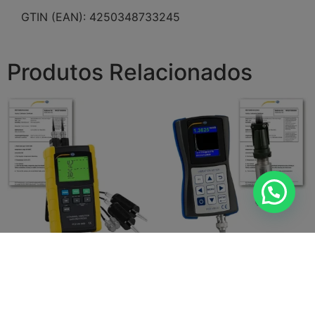
GTIN (EAN): 4250348733245
Produtos Relacionados
Acelerômetro PCE-VM 5000-
Acelerômetro PCE-VM 20-ICA
KIT-ICA inclui certificado ISO
incl. certificado de calibração
ISO
Ler mais