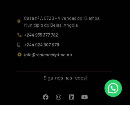
Casa nº A 072B - Vivendas do Kilamba,
Município do Belas, Angola
+244 935 377 782
+244 924 607 078
info@realconcept.co.ao
Siga-nos nas redes!