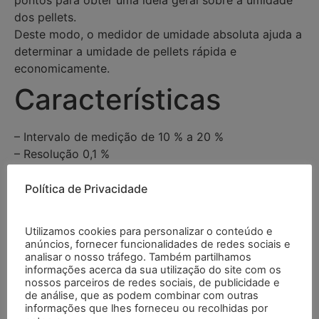
pontos para obter uma ideia geral sobre a umidade
dos pellets.
Deste modo, o medidor de umidade absoluta ajuda a
determinar a umidade de pellets rápida e
economicamente.
Características
– Intervalo de medição de 10 % a 20 %
– Resolução 0,1 %
– Sonda de 1000 mm
– Medição simples
Política de Privacidade
– Tela LCD
– Alimentação por bateria
Utilizamos cookies para personalizar o conteúdo e
Especificações
anúncios, fornecer funcionalidades de redes sociais e
analisar o nosso tráfego. Também partilhamos
informações acerca da sua utilização do site com os
nossos parceiros de redes sociais, de publicidade e
de análise, que as podem combinar com outras
Intervalo de medição
10 % … 20 %
informações que lhes forneceu ou recolhidas por
umidade