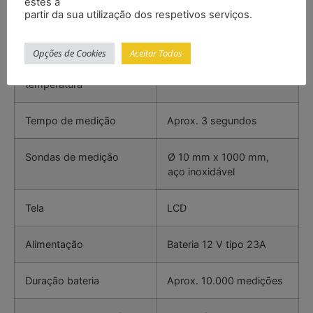
estes a
partir da sua utilização dos respetivos serviços.
Capacidade de leitura
0,1 %
Opções de Cookies
Aceitar Todos
Compensação de
Manual, 0 … +50 °C
temperatura
Tempo de medição
Aprox. 3 segundos
Sondas de medição
Ø 10 mm x 1000 mm,
aço inoxidável
Tela
LCD
Alimentação
Bateria 12 V tipo 23A
Duração bateria
Aprox. 10.000 medições