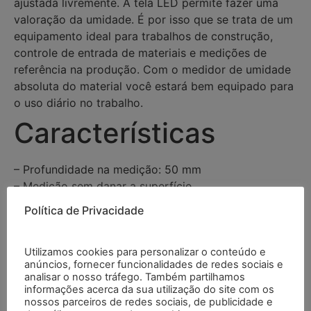
ajustada livremente. A tela LED permite fazer uma
valoração da umidade. É por isso que se trata de um
equipamento ideal para trabalhos de construção,
controle de entrada de materiais e medições de
referência na produção. Com o medidor de umidade
absoluta do material você estará bem equipado para
o uso diário no trabalho.
Características
– Profundidade na medição: 50 mm
– Medição sem danar a superfície
– Memoriza o valor máximo
Política de Privacidade
– 20 curvas características integradas
– Indica umidade em madeiras, cimento, etc.
Utilizamos cookies para personalizar o conteúdo e
– Função de alarme com indicação visual
anúncios, fornecer funcionalidades de redes sociais e
– Indicação de bateria baixa
analisar o nosso tráfego. Também partilhamos
– Desconexão automática
informações acerca da sua utilização do site com os
nossos parceiros de redes sociais, de publicidade e