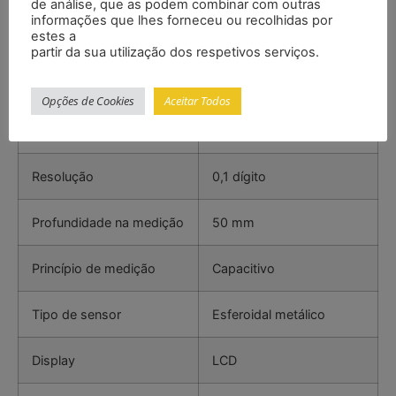
Especificações
de análise, que as podem combinar com outras
informações que lhes forneceu ou recolhidas por
estes a
partir da sua utilização dos respetivos serviços.
Faixa
0 … 200 dígitos
Opções de Cookies
Aceitar Todos
Precisão
±0,5 % do valor de
medição + 0,5 dígitos
Resolução
0,1 dígito
Profundidade na medição
50 mm
Princípio de medição
Capacitivo
Tipo de sensor
Esferoidal metálico
Display
LCD