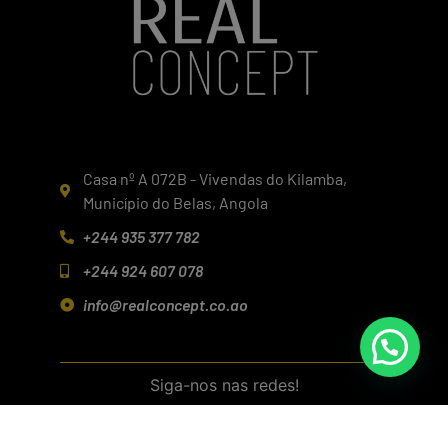
Casa nº A 072B - Vivendas do Kilamba,
Município do Belas, Angola
+244 935 377 782
+244 924 607 078
info@realconcept.co.ao
Siga-nos nas redes!