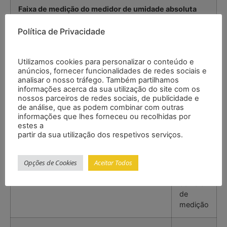
Faixa de medição do medidor de umidade absoluta
Política de Privacidade
Serradura, granulados de madeira*
8 … 30
%
Utilizamos cookies para personalizar o conteúdo e
anúncios, fornecer funcionalidades de redes sociais e
Feno, Palha
8 … 25
analisar o nosso tráfego. Também partilhamos
%
informações acerca da sua utilização do site com os
nossos parceiros de redes sociais, de publicidade e
de análise, que as podem combinar com outras
Informação geral sobre o medidor de
umidade
informações que lhes forneceu ou recolhidas por
absoluta
estes a
partir da sua utilização dos respetivos serviços.
Resolução
0,1 %
Opções de Cookies
Aceitar Todos
Precisão
±10 %
do valor
de
medição