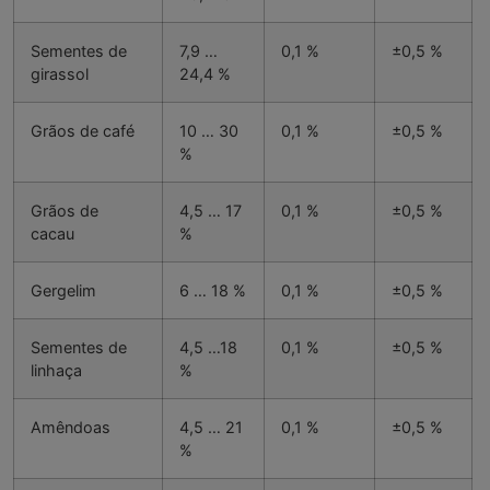
Sementes de
7,9 …
0,1 %
±0,5 %
girassol
24,4 %
Grãos de café
10 … 30
0,1 %
±0,5 %
%
Grãos de
4,5 … 17
0,1 %
±0,5 %
cacau
%
Gergelim
6 … 18 %
0,1 %
±0,5 %
Sementes de
4,5 …18
0,1 %
±0,5 %
linhaça
%
Amêndoas
4,5 … 21
0,1 %
±0,5 %
%