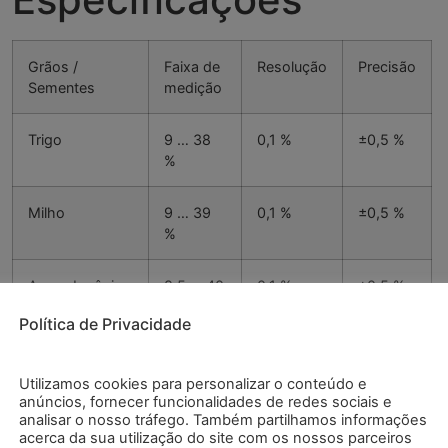
Grãos /
Faixa de
Resolução
Precisão
Sementes
medição
Trigo
9 … 38
0,1 %
±0,5 %
%
Milho
9 … 39
0,1 %
±0,5 %
%
Arroz Japônica
8,5 … 40
0,1 %
±0,5 %
%
Política de Privacidade
Arroz Indiano
8,9 …
0,1 %
±0,5 %
30,4 %
Utilizamos cookies para personalizar o conteúdo e
anúncios, fornecer funcionalidades de redes sociais e
analisar o nosso tráfego. Também partilhamos informações
Grãos de soja
8,9 …
0,1 %
±0,5 %
acerca da sua utilização do site com os nossos parceiros