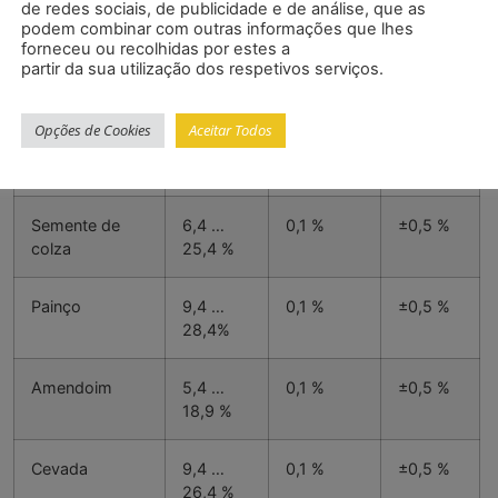
33,4 %
de redes sociais, de publicidade e de análise, que as
podem combinar com outras informações que lhes
forneceu ou recolhidas por estes a
Arroz
10,4 …
0,1 %
±0,5 %
partir da sua utilização dos respetivos serviços.
26,4 %
Opções de Cookies
Aceitar Todos
Sorgo
8 … 35
0,1 %
±0,5 %
%
Semente de
6,4 …
0,1 %
±0,5 %
colza
25,4 %
Painço
9,4 …
0,1 %
±0,5 %
28,4%
Amendoim
5,4 …
0,1 %
±0,5 %
18,9 %
Cevada
9,4 …
0,1 %
±0,5 %
26,4 %