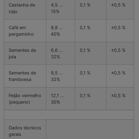
Castanha de
4,5 …
0,1 %
±0,5 %
caju
15%
Café em
8,8 …
0,1 %
±0,5 %
pergaminho
40%
Sementes de
6,6 …
0,1 %
±0,5 %
juta
32%
Sementes de
9,5 …
0,1 %
±0,5 %
framboesa
32%
Feijão vermelho
12,1 …
0,1 %
±0,5 %
(pequeno)
30%
Dados técnicos
gerais