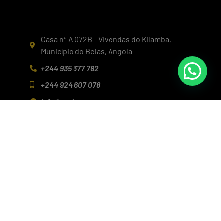
Casa nº A 072B - Vivendas do Kilamba,
Município do Belas, Angola
+244 935 377 782
+244 924 607 078
info@realconcept.co.ao
Siga-nos nas redes!