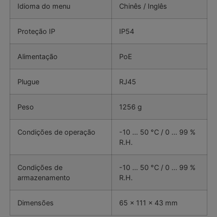
Idioma do menu
Chinês / Inglês
Proteção IP
IP54
Alimentação
PoE
Plugue
RJ45
Peso
1256 g
Condições de operação
-10 … 50 °C / 0 … 99 %
R.H.
Condições de
-10 … 50 °C / 0 … 99 %
armazenamento
R.H.
Dimensões
65 x 111 x 43 mm