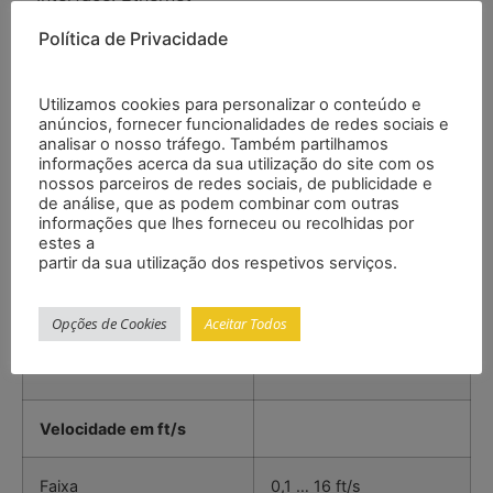
– Inclui bases de acoplamento para reutilização
Política de Privacidade
Especificações
Utilizamos cookies para personalizar o conteúdo e
anúncios, fornecer funcionalidades de redes sociais e
Velocidade em m/s
analisar o nosso tráfego. Também partilhamos
informações acerca da sua utilização do site com os
nossos parceiros de redes sociais, de publicidade e
Faixa
0,03 … 5 m/s
de análise, que as podem combinar com outras
informações que lhes forneceu ou recolhidas por
estes a
Resolução
0,01 m/s
partir da sua utilização dos respetivos serviços.
Precisão
±2 % do valor (0,3 … 5
Opções de Cookies
Aceitar Todos
m/s)
Velocidade em ft/s
Faixa
0,1 … 16 ft/s