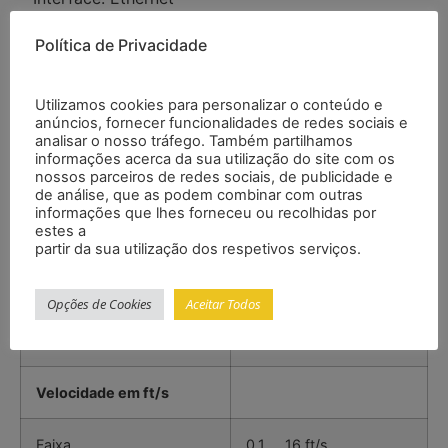
– Inclui bases de acoplamento para reutilização
Política de Privacidade
Especificações
Utilizamos cookies para personalizar o conteúdo e
anúncios, fornecer funcionalidades de redes sociais e
Velocidade em m/s
analisar o nosso tráfego. Também partilhamos
informações acerca da sua utilização do site com os
nossos parceiros de redes sociais, de publicidade e
Faixa
0,03 … 5 m/s
de análise, que as podem combinar com outras
informações que lhes forneceu ou recolhidas por
estes a
Resolução
0,01 m/s
partir da sua utilização dos respetivos serviços.
Precisão
±2 % do valor (0,3 … 5
Opções de Cookies
Aceitar Todos
m/s)
Velocidade em ft/s
Faixa
0,1 … 16 ft/s