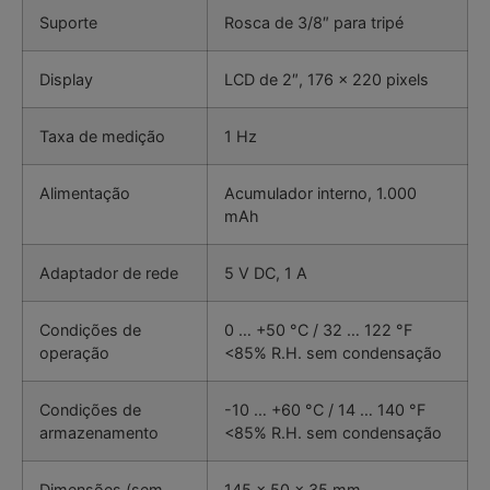
Suporte
Rosca de 3/8″ para tripé
Display
LCD de 2″, 176 x 220 pixels
Taxa de medição
1 Hz
Alimentação
Acumulador interno, 1.000
mAh
Adaptador de rede
5 V DC, 1 A
Condições de
0 … +50 °C / 32 … 122 °F
operação
<85% R.H. sem condensação
Condições de
-10 … +60 °C / 14 … 140 °F
armazenamento
<85% R.H. sem condensação
Dimensões (sem
145 x 50 x 35 mm