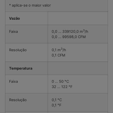
* aplica-se o maior valor
Vazão
3
Faixa
0,0 … 339120,0 m
/h
0,0 … 99598,0 CFM
3
Resolução
0,1 m
/h
0,1 CFM
Temperatura
Faixa
0 … 50 °C
32 … 122 °F
Resolução
0,1 °C
0,1 °F