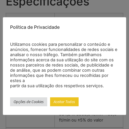
Especificações
Velocidade
Política de Privacidade
Faixa
0,00 … 30,00 m/s
0,0 … 5905,5 ft/min
Utilizamos cookies para personalizar o conteúdo e
anúncios, fornecer funcionalidades de redes sociais e
analisar o nosso tráfego. Também partilhamos
Resolução
0,01 m/s
informações acerca da sua utilização do site com os
0,1 ft/min
nossos parceiros de redes sociais, de publicidade e
de análise, que as podem combinar com outras
informações que lhes forneceu ou recolhidas por
Precisão*
0 … 5 m/s ±0,10
estes a
m/s ou ±5% do valor
partir da sua utilização dos respetivos serviços.
5 … 30 m/s ±0,30
m/s ou ±5% do valor
Opções de Cookies
Aceitar Todos
0 … 984,2 ft/min ±19,6
ft/min ou ±5% do valor
984,2 … 5905,5 ft/min ±59,0
ft/min ou ±5% do valor