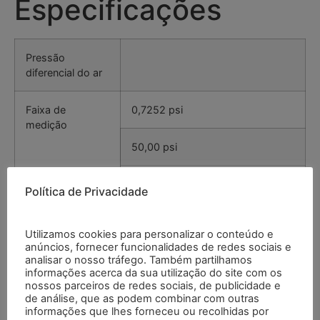
Especificações
Pressão
diferencial do ar
Faixa de
0,7252 psi
medição
50,00 psi
20,07 inH2O
Política de Privacidade
509,8 mmH2O
Utilizamos cookies para personalizar o conteúdo e
anúncios, fornecer funcionalidades de redes sociais e
5000 Pa
analisar o nosso tráfego. Também partilhamos
informações acerca da sua utilização do site com os
nossos parceiros de redes sociais, de publicidade e
Resolução
0,0001 psi
de análise, que as podem combinar com outras
informações que lhes forneceu ou recolhidas por