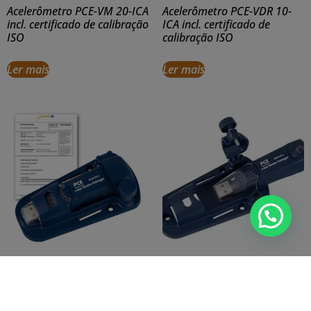
Acelerômetro PCE-VM 20-ICA
Acelerômetro PCE-VDR 10-
incl. certificado de calibração
ICA incl. certificado de
ISO
calibração ISO
Ler mais
Ler mais
Acelerômetro PCE-VD 3-ICA
Acelerômetro PCE-VD 3
inclui certificado de
calibração ISO
Ler mais