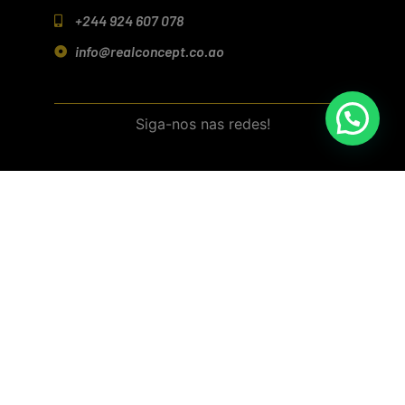
+244 924 607 078
info@realconcept.co.ao
Siga-nos nas redes!
Baixar aplicativo (Android/IOS)
Política de Privacidade