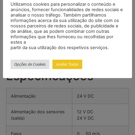
Características
Utilizamos cookies para personalizar o conteúdo e
anúncios, fornecer funcionalidades de redes sociais e
analisar o nosso tráfego. Também partilhamos
– Valor limite ajustável
informações acerca da sua utilização do site com os
nossos parceiros de redes sociais, de publicidade e
– Pré-alarme e alarme principal
de análise, que as podem combinar com outras
– Alimentação: 24 V DC
informações que lhes forneceu ou recolhidas por
– Entrada sinal: 4 … 20 mA
estes a
partir da sua utilização dos respetivos serviços.
– Integra dois relés
– Integra alarme acústico
– Alimentação do sensor através da unidade base
Opções de Cookies
Aceitar Todos
Especificações
Alimentação
24 V DC
Alimentação dos sensores
12 V DC
(saída)
24 V DC
Faixa
0 … 50 m/s