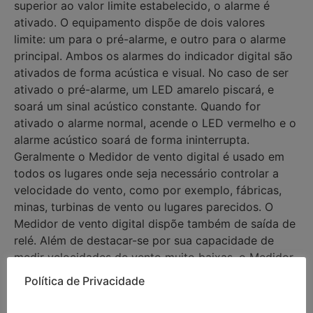
superior ao valor limite estabelecido, o alarme é
ativado. O equipamento dispõe de dois valores
limite: um para o pré-alarme, e outro para o alarme
principal. Ambos os alarmes do indicador digital são
ativados de forma acústica e visual. No caso de ser
ativado o pré-alarme, um LED amarelo piscará, e
soará um sinal acústico constante. Quando for
ativado o alarme normal, acende o LED vermelho e o
alarme acústico soará de forma ininterrupta.
Geralmente o Medidor de vento digital é usado em
todos os lugares onde seja necessário controlar a
velocidade do vento, como por exemplo, fábricas,
minas, turbinas de vento ou lugares parecidos. O
Medidor de vento digital dispõe também de saída de
relé. Além de destacar-se por sua capacidade de
medir velocidades de vento muito baixas, o Medidor
de vento digital destaca-se também por sua
Política de Privacidade
fiabilidade e alta precisão.