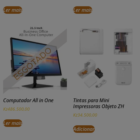
Ler mais
Ler mais
Computador All in One
Tintas para Mini
Impressoras Objeto ZH
Kz
486.500,00
Kz
34.500,00
Ler mais
Adicionar