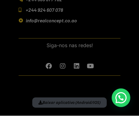
+244 924 607 078
info@realconcept.co.ao
Siga-nos nas redes!
Baixar aplicativo (Android/IOS)
Política de Privacidade