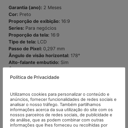
Garantia (ano):
2 Meses
Cor:
Preto
Proporção de exibição:
16:9
Series:
Para negócios
Proporção da tela:
16:9
Tipo de tela:
LCD
Passo de Pixel:
0,297 mm
Ângulo de visão horizontal:
178°
Alto-falante embutido:
Sim
Ângulo de visão vertical:
178°
Serviço pós-venda:
Central de atendimento e
Política de Privacidade
suporte técnico on-line, treinamento e inspeção no
local, peças de reposição gratuitas, devolução e
Utilizamos cookies para personalizar o conteúdo e
substituição, reparo, outros
anúncios, fornecer funcionalidades de redes sociais e
Status dos produtos:
Novo
analisar o nosso tráfego. Também partilhamos
informações acerca da sua utilização do site com os
Inscrição:
Área de Trabalho
nossos parceiros de redes sociais, de publicidade e
Tempo de resposta:
5ms
de análise, que as podem combinar com outras
Brilho:
250cd/m
informações que lhes forneceu ou recolhidas por