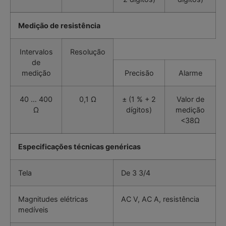
Medição de resistência
Intervalos
Resolução
de
medição
Precisão
Alarme
40 … 400
0,1 Ω
± (1 % + 2
Valor de
Ω
dígitos)
medição
<38Ω
Especificações técnicas genéricas
Tela
De 3 3/4
Magnitudes elétricas
AC V, AC A, resistência
medíveis