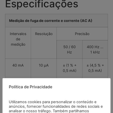
Especificações
Medição de fuga de corrente e corrente (AC A)
Intervalos
Resolução
Precisão
de
medição
50 / 60
400 Hz …
Hz
1 kHz
40 mA
10 µA
± (1 % +
± (4,5 % +
0,5 mA)
0,5 mA)
400 mA
100 µA
± (3 % + 5
± (3 % + 5
Política de Privacidade
mA)
mA)
Utilizamos cookies para personalizar o conteúdo e
4 A
1 mA
± (4 % +
± (4 % +
anúncios, fornecer funcionalidades de redes sociais e
0,1 A)
0,1 A)
analisar o nosso tráfego. Também partilhamos