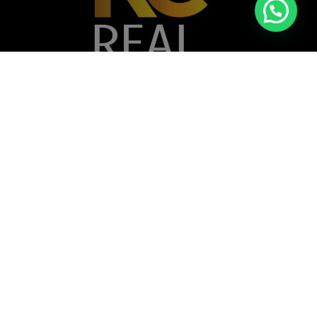
Casa nº A 072B - Vivendas do Kilamba,
Município do Belas, Angola
+244 935 377 782
+244 924 607 078
info@realconcept.co.ao
Siga-nos nas redes!