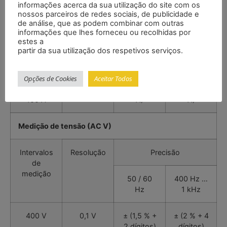
informações acerca da sua utilização do site com os
nossos parceiros de redes sociais, de publicidade e
40 A
10 mA
± (4 % + 1
± (4 % + 1
de análise, que as podem combinar com outras
A)
A)
informações que lhes forneceu ou recolhidas por
estes a
partir da sua utilização dos respetivos serviços.
80 A
100 mA
± (2,5 % +
± (3 % + 1
1 A)
A)
Opções de Cookies
Aceitar Todos
80 A –
100 mA
± (5 % + 1
± (5 % + 1
100 A
A)
A)
Medição de tensão (AC V)
Intervalos
Resolução
Precisão
de
medição
50 / 60
400 Hz …
Hz
1 kHz
400 V
0,1 V
± (1,5 % +
± (2 % + 4
2 dígitos)
dígitos)