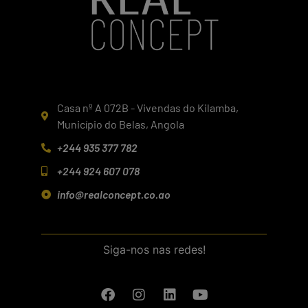
Casa nº A 072B - Vivendas do Kilamba,
Município do Belas, Angola
+244 935 377 782
+244 924 607 078
info@realconcept.co.ao
Siga-nos nas redes!