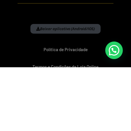
Baixar aplicativo (Android/IOS)
Política de Privacidade
Termos e Condições da Loja Online
Política de Devolução e Reembolso
Livro de Reclamações
© COPYRIGHT 2018-2026. Todos os direitos reservados para
Real Concept.