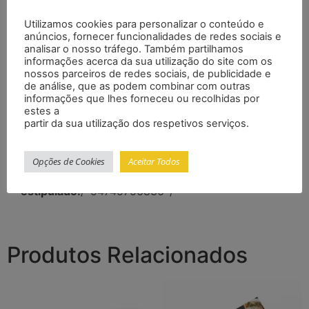
A Melhor Qualidade em Tecido e Estampa do
Utilizamos cookies para personalizar o conteúdo e
Mercado!!!
anúncios, fornecer funcionalidades de redes sociais e
analisar o nosso tráfego. Também partilhamos
Camiseta 100% Algodão fio 30.1 de Alta qualidade
informações acerca da sua utilização do site com os
Estampas em Film de Recorte Importado de alta
nossos parceiros de redes sociais, de publicidade e
de análise, que as podem combinar com outras
durabilidade.
informações que lhes forneceu ou recolhidas por
estes a
Disponível nos tamanhos S, M, L, XL, XXl
partir da sua utilização dos respetivos serviços.
Modelo Unissex de ótimo caimento.
Favor informar o tamanho e cor desejado para
Opções de Cookies
Aceitar Todos
que possamos postar no prazo
estipulado.
/*54745756836*/
Produtos Relacionados