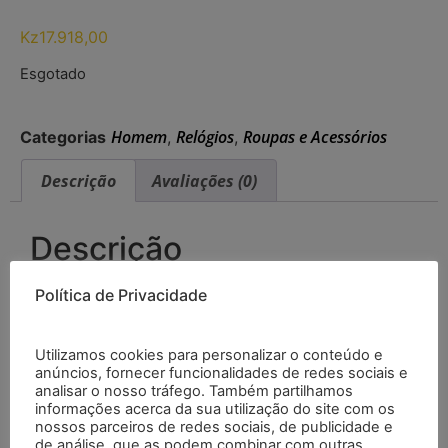
Kz
17.918,00
Esgotado
Homem
Relógios
Roupas e Acessórios
Categorias
,
,
Descrição
Avaliações (0)
Descrição
Política de Privacidade
Descrição do produto
LICHIP L11 relógio inteligente da frequência
cardíaca relógio inteligente monitor de pressão
Utilizamos cookies para personalizar o conteúdo e
arterial d20 y68 banda pulseira ip67 smartwatch
anúncios, fornecer funcionalidades de redes sociais e
analisar o nosso tráfego. Também partilhamos
resistente a água./*54745756836*/
informações acerca da sua utilização do site com os
nossos parceiros de redes sociais, de publicidade e
de análise, que as podem combinar com outras