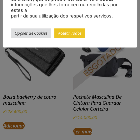
informações que lhes forneceu ou recolhidas por
Produtos Relacionados
estes a
partir da sua utilização dos respetivos serviços.
Opções de Cookies
Aceitar Todos
Bolsa baellerry de couro
Pochete Masculina De
masculina
Cintura Para Guardar
Celular Carteira
Kz
28.400,00
Kz
14.000,00
Adicionar
Ler mais