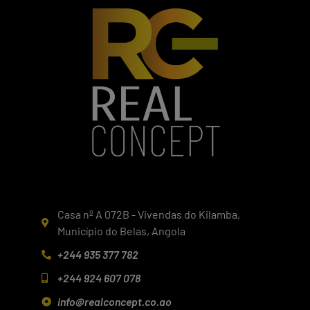
Casa nº A 072B - Vivendas do Kilamba,
Município do Belas, Angola
+244 935 377 782
+244 924 607 078
info@realconcept.co.ao