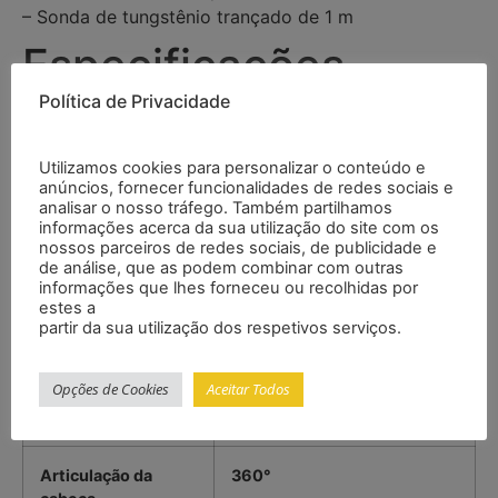
– Sonda de tungstênio trançado de 1 m
Especificações
Política de Privacidade
Diâmetro
6 mm
Utilizamos cookies para personalizar o conteúdo e
anúncios, fornecer funcionalidades de redes sociais e
Comprimento da
1 m
analisar o nosso tráfego. Também partilhamos
sonda
informações acerca da sua utilização do site com os
nossos parceiros de redes sociais, de publicidade e
de análise, que as podem combinar com outras
Resolução da
1 000 000 pixels
informações que lhes forneceu ou recolhidas por
câmera
estes a
partir da sua utilização dos respetivos serviços.
Distância focal
7 … 110 mm
Opções de Cookies
Aceitar Todos
Ângulo de visão
120°
Articulação da
360°