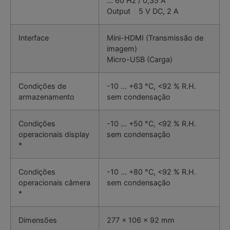
… 60 Hz / 0,35 A
Output 5 V DC, 2 A
Interface
Mini-HDMI (Transmissão de
imagem)
Micro-USB (Carga)
Condições de
-10 … +63 °C, <92 % R.H.
armazenamento
sem condensação
Condições
-10 … +50 °C, <92 % R.H.
operacionais display
sem condensação
*
Condições
-10 … +80 °C, <92 % R.H.
operacionais câmera
sem condensação
*
Dimensões
277 x 106 x 92 mm