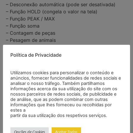
– Desconexão automática (pode ser desativada)
– Função HOLD (congela o valor na tela)
– Função PEAK / MAX
– Função soma
– Contagem de peças
– Pesagem de animais
– Valor limite: MIN / OK / MAX
– Medição com recipientes
Política de Privacidade
– Função filtro
Especificações
Utilizamos cookies para personalizar o conteúdo e
anúncios, fornecer funcionalidades de redes sociais e
analisar o nosso tráfego. Também partilhamos
informações acerca da sua utilização do site com os
nossos parceiros de redes sociais, de publicidade e
Faixa
máx. 1 = 15 kg / máx. 2
de análise, que as podem combinar com outras
= 30 kg
informações que lhes forneceu ou recolhidas por
estes a
partir da sua utilização dos respetivos serviços.
Resolução
até 15 kg = 2 g / 15 …
30 kg = 5 g
Opções de Cookies
Aceitar Todos