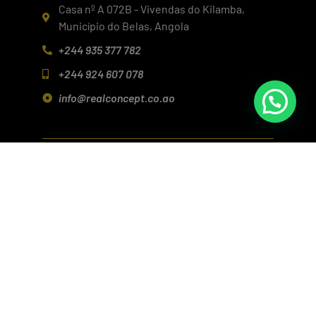
Casa nº A 072B - Vivendas do Kilamba,
Município do Belas, Angola
+244 935 377 782
+244 924 607 078
info@realconcept.co.ao
Siga-nos nas redes!
Baixar aplicativo (Android/IOS)