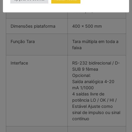
Incerteza
± 3 d (três vezes a
resolução)
Dimensões plataforma
400 x 500 mm
Função Tara
Tara múltipla em toda a
faixa
Interface
RS-232 bidirecional / D-
SUB 9 fêmea
Opcional:
Saída analógica 4-20
mA 1/1000
4 saídas livre de
potência LO / OK / HI /
Estável Ajuste como
sinal de impulso ou sinal
contínuo