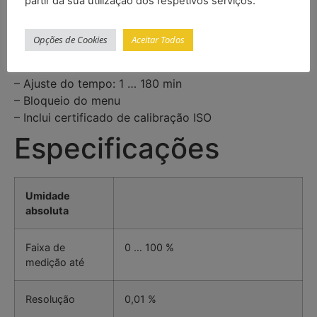
partir da sua utilização dos respetivos serviços.
– Interior da câmera: 230 x 97 mm / 243 x 111 mm
– Temperatura de aquecimento ajustável: 105 … 360
Opções de Cookies
Aceitar Todos
°C
– Potência do radiador: 2 x 400 W
– Ajuste do tempo: 1 … 180 min
– Bloqueio do menu
– Inclui certificado de calibração ISO
Especificações
Umidade
absoluta
Faixa de
0 … 100 %
medição até
Resolução
0,01 %