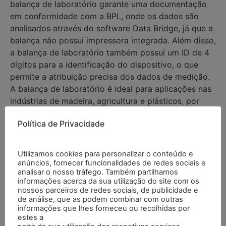
balança de laboratório garante uma documentação
em conformidade com a BPL, onde os dados são
analisados através do software Data Bridge, já que a
balança não possui impressora integrada. Além disso,
a balança de laboratório também possui um ID de 4
dígitos para a identificação do dispositivo, o que
permite a atribuição precisa dos dados de medição.
A balança de laboratório é ideal para aplicações nas
indústrias de madeira, agricultura e plásticos, por
exemplo, para aparas de madeira, ração animal ou
Política de Privacidade
granulados. Fornece resultados precisos mesmo com
teores de umidade muito baixos.
Utilizamos cookies para personalizar o conteúdo e
anúncios, fornecer funcionalidades de redes sociais e
Características
analisar o nosso tráfego. Também partilhamos
informações acerca da sua utilização do site com os
nossos parceiros de redes sociais, de publicidade e
de análise, que as podem combinar com outras
– Faixa de pesagem: 400 g
informações que lhes forneceu ou recolhidas por
– Peso mínimo da amostra: 20 g
estes a
– Volume máximo da amostra: 360 cm³