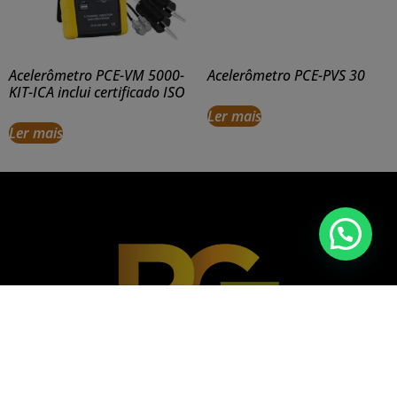
Acelerômetro PCE-VM 5000-
Acelerômetro PCE-PVS 30
KIT-ICA inclui certificado ISO
Ler mais
Ler mais