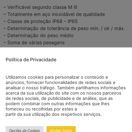
– Verificável segundo classe M III
– Totalmente em aço inoxidável de qualidade
– Classe de proteção IP68 – IP65
– Determinação de tolerância de peso mín. / ok / máx.
– Determinação do peso médio
– Soma de várias pesagens
– Percentagem de comparação de pesagem
– Filtro ajustável (tempo de reação)
Política de Privacidade
– Função de pesagem de animais
– Contagem de peças
Utilizamos cookies para personalizar o conteúdo e
– Memória do valor de tara
anúncios, fornecer funcionalidades de redes sociais e
– Pesagem de formulação (receitas)
analisar o nosso tráfego. Também partilhamos informações
– Desconexão automática ajustável
acerca da sua utilização do site com os nossos parceiros
de redes sociais, de publicidade e de análise, que as
– Tecla bruto / líquido na tela
podem combinar com outras informações que lhes
– Menu livremente ajustável
forneceu ou recolhidas por estes a
– Opcional: USB, LAN, 4-20 mA, 0-10 V, OC
partir da sua utilização dos respetivos serviços.
Especificações
Opções de Cookies
Aceitar Todos