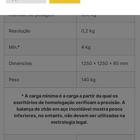
Intervalo de pesagem
600 kg
Resolução
0,2 kg
Mín.*
4 kg
Dimensões
1250 x 1250 x 85 mm
Peso
140 kg
* A carga mínima é a carga a partir da qual os
escritórios de homologação verificam a precisão. A
balança de chão em aço inoxidável mostra pesos
inferiores, no entanto, não devem ser utilizadas na
metrologia legal.