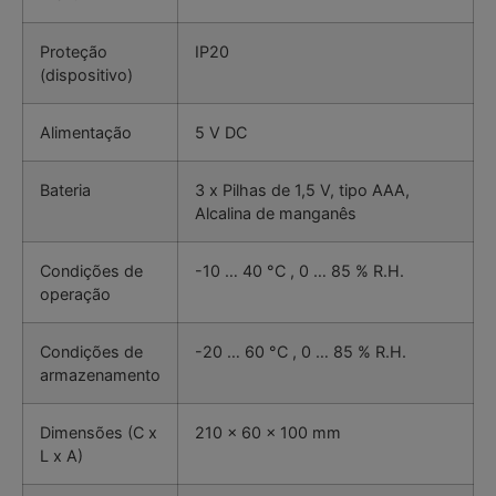
Proteção
IP20
(dispositivo)
Alimentação
5 V DC
Bateria
3 x Pilhas de 1,5 V, tipo AAA,
Alcalina de manganês
Condições de
-10 … 40 °C , 0 … 85 % R.H.
operação
Condições de
-20 … 60 °C , 0 … 85 % R.H.
armazenamento
Dimensões (C x
210 x 60 x 100 mm
L x A)