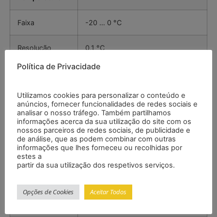
Faixa
-20 … 0 °C
Resolução
0,1 °C
Política de Privacidade
Precisão
±2 °C ou ±2 %
Utilizamos cookies para personalizar o conteúdo e
anúncios, fornecer funcionalidades de redes sociais e
analisar o nosso tráfego. Também partilhamos
Temperatura
informações acerca da sua utilização do site com os
nossos parceiros de redes sociais, de publicidade e
Faixa
0 … 400 °C
de análise, que as podem combinar com outras
informações que lhes forneceu ou recolhidas por
estes a
Resolução
0,1 °C
partir da sua utilização dos respetivos serviços.
Precisão
±5 °C ou ±5 %
Opções de Cookies
Aceitar Todos