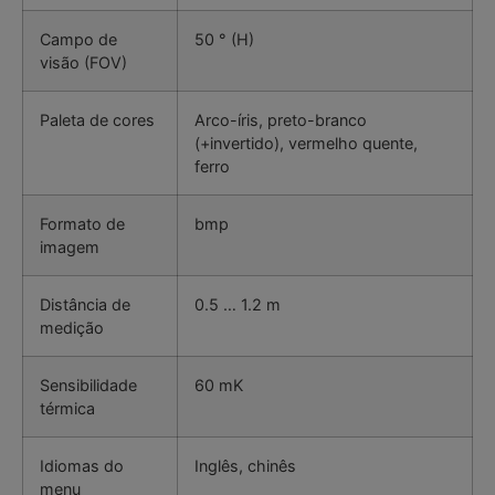
Campo de
50 ° (H)
visão (FOV)
Paleta de cores
Arco-íris, preto-branco
(+invertido), vermelho quente,
ferro
Formato de
bmp
imagem
Distância de
0.5 … 1.2 m
medição
Sensibilidade
60 mK
térmica
Idiomas do
Inglês, chinês
menu