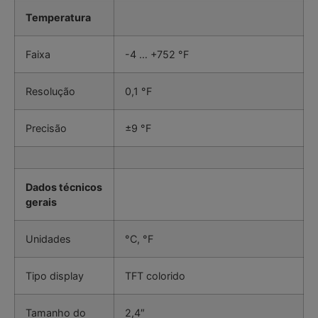
Temperatura
Faixa
-4 … +752 °F
Resolução
0,1 °F
Precisão
±9 °F
Dados técnicos
gerais
Unidades
°C, °F
Tipo display
TFT colorido
Tamanho do
2,4″