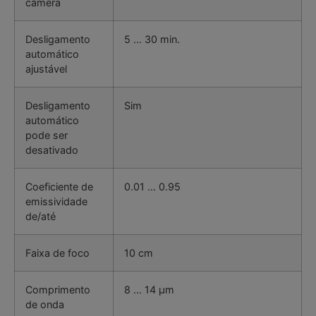
câmera
Desligamento
5 … 30 min.
automático
ajustável
Desligamento
Sim
automático
pode ser
desativado
Coeficiente de
0.01 … 0.95
emissividade
de/até
Faixa de foco
10 cm
Comprimento
8 … 14 µm
de onda