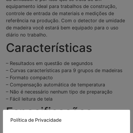
equipamento ideal para trabalhos de construção,
controle de entrada de materiais e medições de
referência na produção. Com o detector de umidade
de madeira você estará bem equipado para o uso
diário no trabalho.
Características
– Resultados em questão de segundos
– Curvas características para 9 grupos de madeiras
– Formato compacto
– Compensação automática de temperatura
– Não é necessário nenhum tipo de preparação
– Fácil leitura de tela
Especificações
Política de Privacidade
Faixa de
6 … 60 % de umidade absoluta