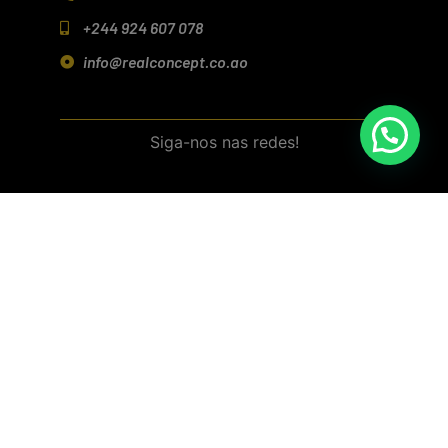
+244 924 607 078
info@realconcept.co.ao
Siga-nos nas redes!
Baixar aplicativo (Android/IOS)
Política de Privacidade