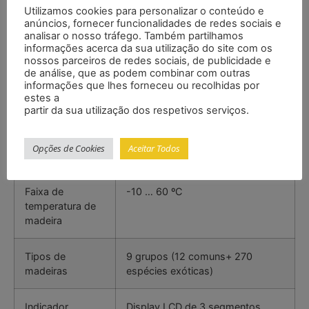
Utilizamos cookies para personalizar o conteúdo e
medição
anúncios, fornecer funcionalidades de redes sociais e
analisar o nosso tráfego. Também partilhamos
Resolução
0,1 %
informações acerca da sua utilização do site com os
nossos parceiros de redes sociais, de publicidade e
de análise, que as podem combinar com outras
Precisão
± 1,0 % (dentro da faixa de 6 a
informações que lhes forneceu ou recolhidas por
15%),
estes a
partir da sua utilização dos respetivos serviços.
± 2,0 % (dentro da faixa de 16 a
28%)
Aprox. ±10 % do valor medido
Opções de Cookies
Aceitar Todos
(dentro da faixa de 28 a 60 %)
Faixa de
-10 … 60 ºC
temperatura de
madeira
Tipos de
9 grupos (12 comuns+ 270
madeiras
espécies exóticas)
Indicador
Display LCD de 3 segmentos