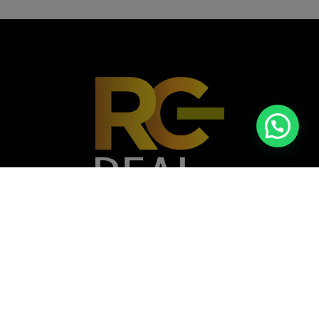
Casa nº A 072B - Vivendas do Kilamba,
Município do Belas, Angola