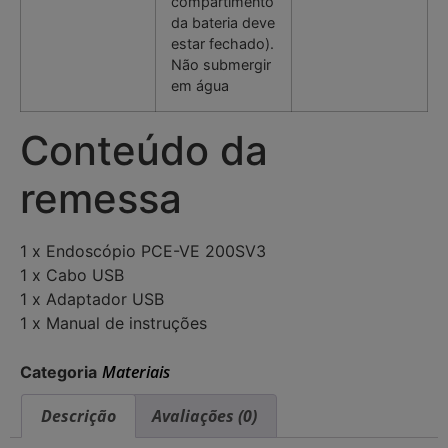
compartimento
da bateria deve
estar fechado).
Não submergir
em água
Conteúdo da
remessa
1 x Endoscópio PCE-VE 200SV3
1 x Cabo USB
1 x Adaptador USB
1 x Manual de instruções
Materiais
Categoria
Descrição
Avaliações (0)