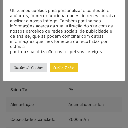
Zoom
Até 4 ampliações
Utilizamos cookies para personalizar o conteúdo e
Memória
Cartão micro SD
anúncios, fornecer funcionalidades de redes sociais e
analisar o nosso tráfego. Também partilhamos
informações acerca da sua utilização do site com os
Idiomas menu
Espanhol, alemão, chinês
nossos parceiros de redes sociais, de publicidade e
simplificado, chinês
de análise, que as podem combinar com outras
informações que lhes forneceu ou recolhidas por
tradicional, francês,
estes a
inglês, japonês, russo
partir da sua utilização dos respetivos serviços.
Interface
Micro USB 2.0, saída TV,
Opções de Cookies
Aceitar Todos
entrada para cartão
micro SD
Saída TV
PAL
Alimentação
Acumulador Li-Ion
Capacidade acumulador
2600 mAh