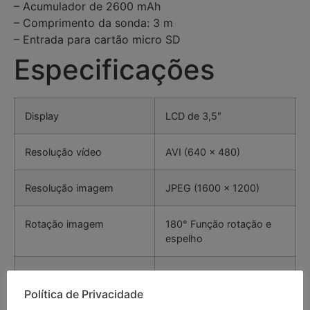
– Acumulador de 2600 mAh
– Comprimento da sonda: 3 m
– Entrada para cartão micro SD
Especificações
Display
LCD de 3,5″
Resolução vídeo
AVI (640 x 480)
Resolução imagem
JPEG (1600 x 1200)
Rotação imagem
180° Função rotação e
espelho
Função Freeze
Sim
Política de Privacidade