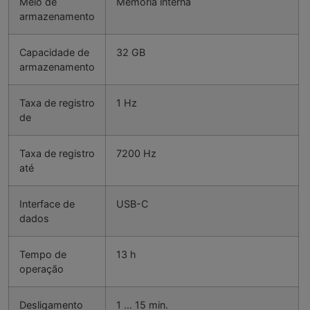
Meio de
Memória interna
armazenamento
Capacidade de
32 GB
armazenamento
Taxa de registro
1 Hz
de
Taxa de registro
7200 Hz
até
Interface de
USB-C
dados
Tempo de
13 h
operação
Desligamento
1 … 15 min.