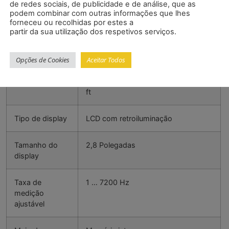
Precisão
±0,05 % FS
de redes sociais, de publicidade e de análise, que as
podem combinar com outras informações que lhes
forneceu ou recolhidas por estes a
partir da sua utilização dos respetivos serviços.
Dados técnicos
gerais
Opções de Cookies
Aceitar Todos
Unidades
N, kg, g, t, kn, Pa, kPa, Nm, Ncm, lb,
ft
Tipo de display
LCD com retroiluminação
Tamanho do
2,8 Polegadas
display
Taxa de
1 … 7200 Hz
medição
ajustável