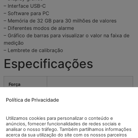
– Interface USB-C
– Software para PC
– Memória de 32 GB para 30 milhões de valores
– Diferentes modos de alarme
– Gráfico de barras para visualizar o valor na faixa de
medição
– Lembrete de calibração
Especificações
Força
Política de Privacidade
Faixa de
0 … 50 kN
medição até
Utilizamos cookies para personalizar o conteúdo e
Resolução
5 N
anúncios, fornecer funcionalidades de redes sociais e
analisar o nosso tráfego. Também partilhamos informações
acerca da sua utilização do site com os nossos parceiros