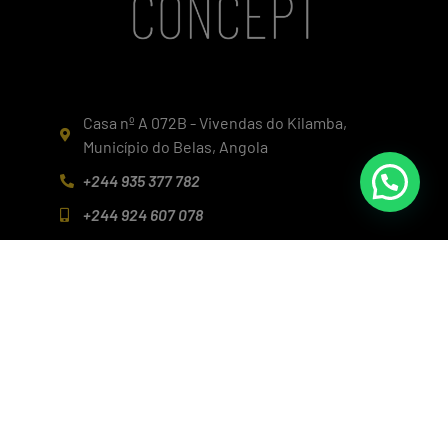
Casa nº A 072B - Vivendas do Kilamba,
Município do Belas, Angola
+244 935 377 782
+244 924 607 078
info@realconcept.co.ao
Siga-nos nas redes!