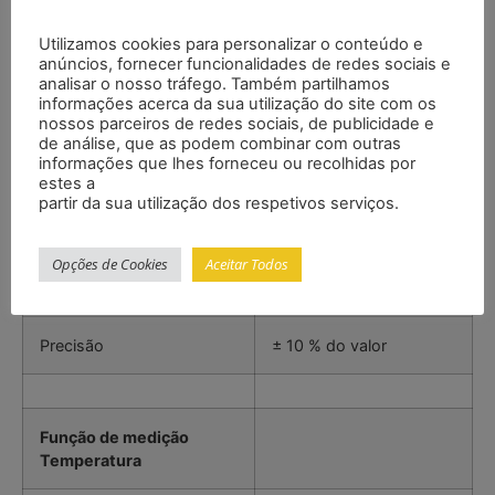
Resolução
1 µg/m³
Utilizamos cookies para personalizar o conteúdo e
Precisão
± 10 % do valor
anúncios, fornecer funcionalidades de redes sociais e
analisar o nosso tráfego. Também partilhamos
informações acerca da sua utilização do site com os
nossos parceiros de redes sociais, de publicidade e
de análise, que as podem combinar com outras
Função de medição
informações que lhes forneceu ou recolhidas por
TVOC
estes a
partir da sua utilização dos respetivos serviços.
Faixa
0,000 … 9,999 mg/m³
Opções de Cookies
Aceitar Todos
Resolução
0,001 mg/m³
Precisão
± 10 % do valor
Função de medição
Temperatura