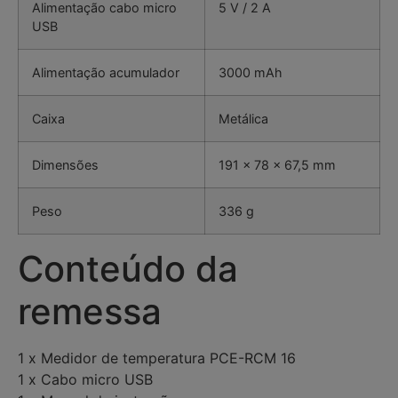
Alimentação cabo micro
5 V / 2 A
USB
Alimentação acumulador
3000 mAh
Caixa
Metálica
Dimensões
191 x 78 x 67,5 mm
Peso
336 g
Conteúdo da
remessa
1 x Medidor de temperatura PCE-RCM 16
1 x Cabo micro USB