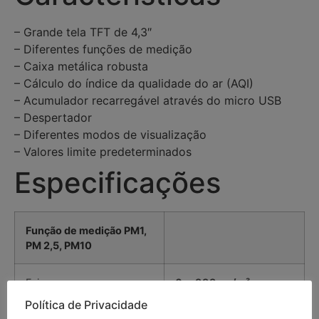
– Grande tela TFT de 4,3″
– Diferentes funções de medição
– Caixa metálica robusta
– Cálculo do índice da qualidade do ar (AQI)
– Acumulador recarregável através do micro USB
– Despertador
– Diferentes modos de visualização
– Valores limite predeterminados
Especificações
Função de medição PM1,
PM 2,5, PM10
Faixa
0 … 999 µg/m³
Política de Privacidade