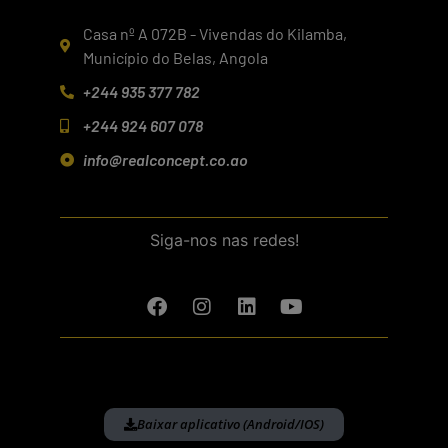
Casa nº A 072B - Vivendas do Kilamba,
Município do Belas, Angola
+244 935 377 782
+244 924 607 078
info@realconcept.co.ao
Siga-nos nas redes!
Baixar aplicativo (Android/IOS)