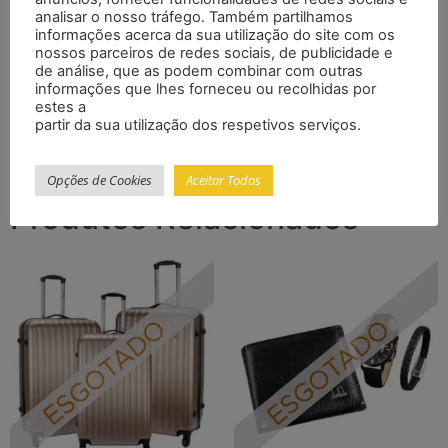
Material:
Poliéster, Nylon
analisar o nosso tráfego. Também partilhamos
Marca:
personalizadas
informações acerca da sua utilização do site com os
Característica:
À prova d’água
nossos parceiros de redes sociais, de publicidade e
de análise, que as podem combinar com outras
Nome do Produto:
bolsa de nádegas
informações que lhes forneceu ou recolhidas por
Cor:
Foto
estes a
Tamanho:
33*11*6 cm/*54745756836*/
partir da sua utilização dos respetivos serviços.
Opções de Cookies
Aceitar Todos
Produtos Relacionados