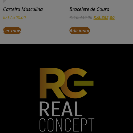
Carteira Masculina
Bracelete de Couro
Kz
17.500,00
Kz
10.440,00
Kz
8.352,00
Ler mais
Adicionar