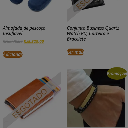
Almofada de pescoço
Conjunto Business Quartz
Insuflável
Watch PU, Carteira e
Bracelete
Kz
6.270,00
Kz
5.329,00
Ler mais
Adicionar
Promoção!