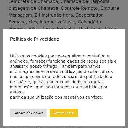
Lembrete de Chamada, Chamada de Resposta,
discagem de Chamada, Controle Remoto, Empurre
Mensagem, 24 instrução hora, Despertador,
Semana, Mês, interactiveMusic, Calendário
Idioma:
Inglês, Russo, Espanhol, Português, Turco,
Italiano, Francês, GermanMovement
Política de Privacidade
Especificação:
Modelo de CPU:
MTK6261D
Tipo De Cartão SIM:
Cartão Micro SIM
Utilizamos cookies para personalizar o conteúdo e
anúncios, fornecer funcionalidades de redes sociais e
Freqüência:
GSM 850/900/1800/1900 MHz
analisar o nosso tráfego. Também partilhamos
Memória externa:
Cartão do TF da Sustentação
informações acerca da sua utilização do site com os
até 32GB
nossos parceiros de redes sociais, de publicidade e
de análise, que as podem combinar com outras
Display:
1.56 polegadas TFT LCD, 240*240 pixels
informações que lhes forneceu ou recolhidas por
Câmera:
0.3M
estes a
Bateria:
380 mAh
partir da sua utilização dos respetivos serviços.
Falar do Tempo:
3 Horas
Tempo de espera:
180 Horas
Opções de Cookies
Aceitar Todos
SMS:
Apoio
Porta USB:
Mini interface USB 5pin