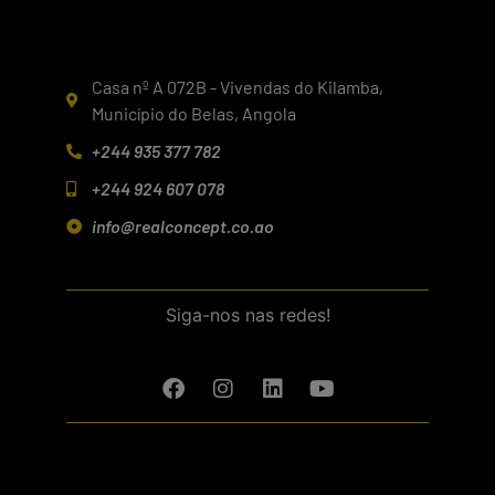
Casa nº A 072B - Vivendas do Kilamba,
Município do Belas, Angola
+244 935 377 782
+244 924 607 078
info@realconcept.co.ao
Siga-nos nas redes!