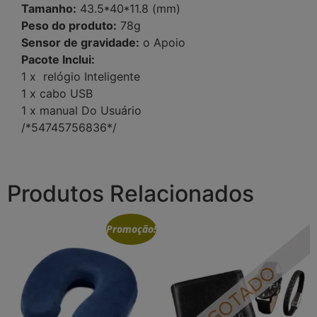
Tamanho:
43.5*40*11.8 (mm)
Peso do produto:
78g
Sensor de gravidade:
o Apoio
Pacote Inclui:
1 x relógio Inteligente
1 x cabo USB
1 x manual Do Usuário
/*54745756836*/
Produtos Relacionados
Promoção!