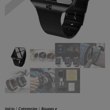
Início
Categorias
Roupas e
/
/